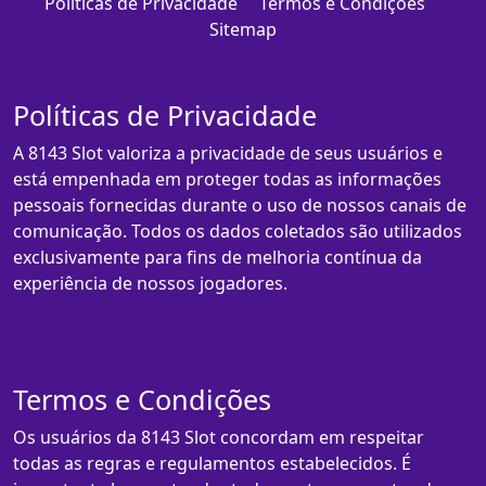
Políticas de Privacidade
Termos e Condições
Sitemap
Políticas de Privacidade
A 8143 Slot valoriza a privacidade de seus usuários e
está empenhada em proteger todas as informações
pessoais fornecidas durante o uso de nossos canais de
comunicação. Todos os dados coletados são utilizados
exclusivamente para fins de melhoria contínua da
experiência de nossos jogadores.
Termos e Condições
Os usuários da 8143 Slot concordam em respeitar
todas as regras e regulamentos estabelecidos. É