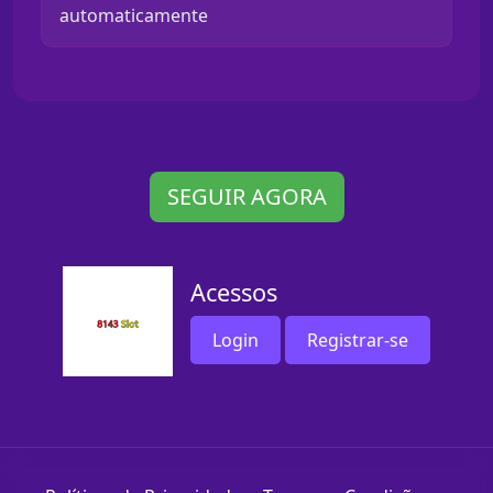
automaticamente
SEGUIR AGORA
Acessos
Login
Registrar-se