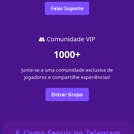
Falar Suporte
👥 Comunidade VIP
1000+
Junte-se a uma comunidade exclusiva de
jogadores e compartilhe experiências!
Entrar Grupo
📱 Como Seguir no Telegram