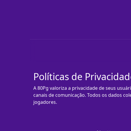
Políticas de Privacida
A 80Pg valoriza a privacidade de seus usuá
canais de comunicação. Todos os dados cole
jogadores.