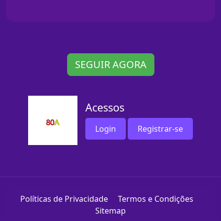
SEGUIR AGORA
Acessos
Login
Registrar-se
Políticas de Privacidade
Termos e Condições
Sitemap