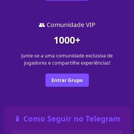
👥 Comunidade VIP
1000+
Junte-se a uma comunidade exclusiva de
jogadores e compartilhe experiências!
Entrar Grupo
📱 Como Seguir no Telegram