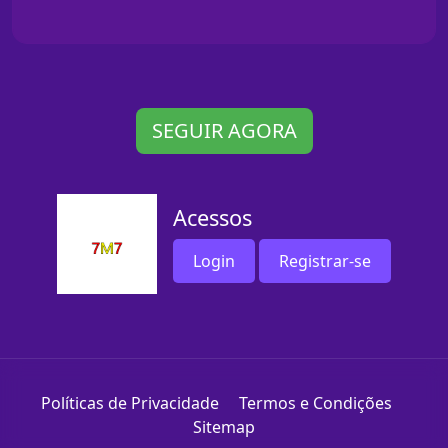
SEGUIR AGORA
Acessos
Login
Registrar-se
Políticas de Privacidade
Termos e Condições
Sitemap