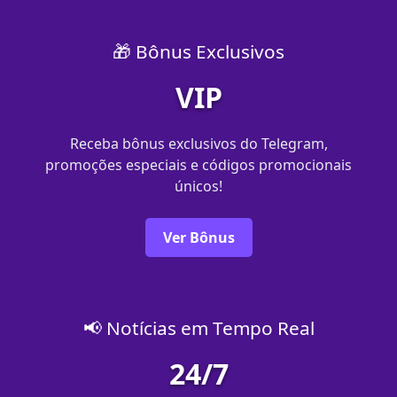
🎁 Bônus Exclusivos
VIP
Receba bônus exclusivos do Telegram,
promoções especiais e códigos promocionais
únicos!
Ver Bônus
📢 Notícias em Tempo Real
24/7