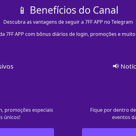
📱 Benefícios do Canal
Descubra as vantagens de seguir a 7FF APP no Telegram
 da 7FF APP com bônus diários de login, promoções e muito
sivos
📢 Notí
m, promoções especiais
Fique por dentro d
s únicos!
eventos d