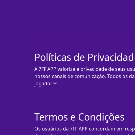
Políticas de Privacida
A 7FF APP valoriza a privacidade de seus u
nossos canais de comunicação. Todos os dad
jogadores.
Termos e Condições
Os usuários da 7FF APP concordam em respei