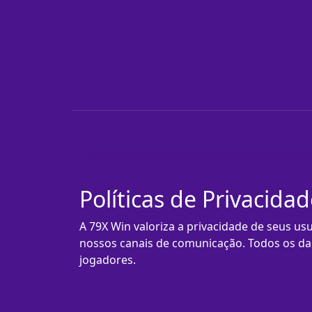
Políticas de Privacida
A 79X Win valoriza a privacidade de seus u
nossos canais de comunicação. Todos os dad
jogadores.