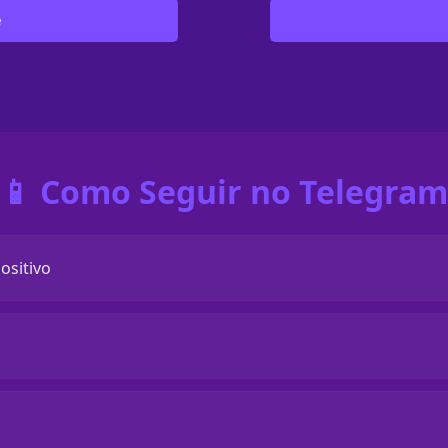
e
📱 Como Seguir no Telegram
ositivo