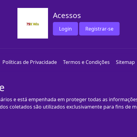
Acessos
Login
Registrar-se
Políticas de Privacidade
Termos e Condições
Sitemap
de
suários e está empenhada em proteger todas as informaçõe
os coletados são utilizados exclusivamente para fins de m