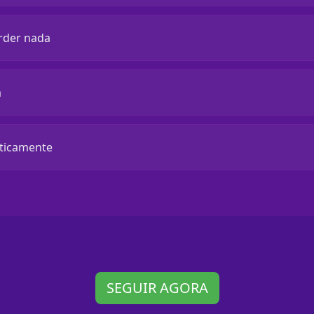
erder nada
a
aticamente
SEGUIR AGORA