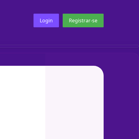
Login
Registrar-se