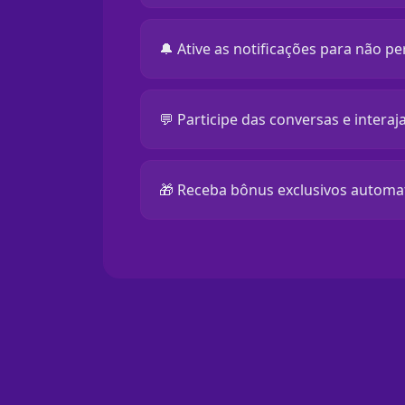
🔔 Ative as notificações para não p
💬 Participe das conversas e interaj
🎁 Receba bônus exclusivos autom