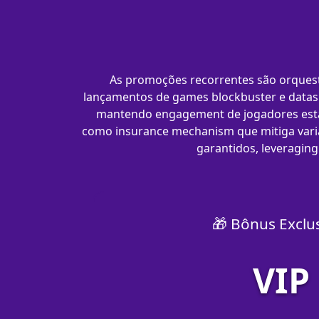
As promoções recorrentes são orquestr
lançamentos de games blockbuster e datas
mantendo engagement de jogadores esta
como insurance mechanism que mitiga varia
garantidos, leveraging
🎁 Bônus Exclu
VIP