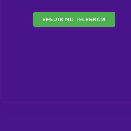
SEGUIR NO TELEGRAM