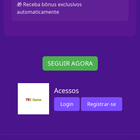
🎁 Receba bônus exclusivos
automaticamente
SEGUIR AGORA
Acessos
Login
Registrar-se