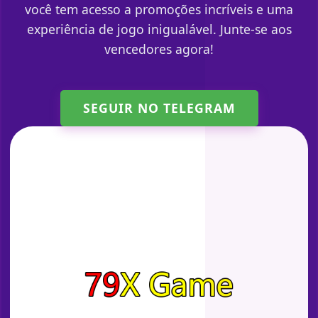
você tem acesso a promoções incríveis e uma
experiência de jogo inigualável. Junte-se aos
vencedores agora!
SEGUIR NO TELEGRAM