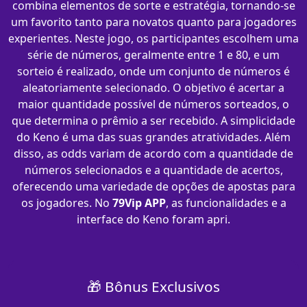
combina elementos de sorte e estratégia, tornando-se
um favorito tanto para novatos quanto para jogadores
experientes. Neste jogo, os participantes escolhem uma
série de números, geralmente entre 1 e 80, e um
sorteio é realizado, onde um conjunto de números é
aleatoriamente selecionado. O objetivo é acertar a
maior quantidade possível de números sorteados, o
que determina o prêmio a ser recebido. A simplicidade
do Keno é uma das suas grandes atratividades. Além
disso, as odds variam de acordo com a quantidade de
números selecionados e a quantidade de acertos,
oferecendo uma variedade de opções de apostas para
os jogadores. No
79Vip APP
, as funcionalidades e a
interface do Keno foram apri.
🎁 Bônus Exclusivos