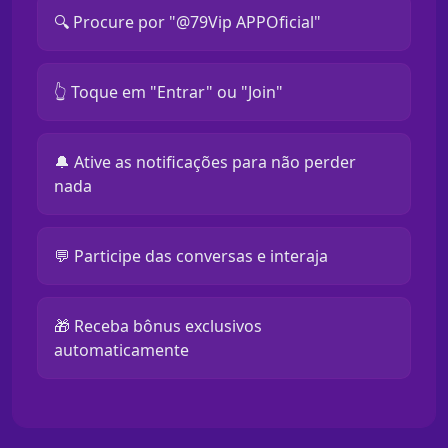
🔍 Procure por "@79Vip APPOficial"
👆 Toque em "Entrar" ou "Join"
🔔 Ative as notificações para não perder
nada
💬 Participe das conversas e interaja
🎁 Receba bônus exclusivos
automaticamente