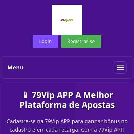
Login
Registrar-se
Menu
📱 79Vip APP A Melhor
Plataforma de Apostas
Cadastre-se na 79Vip APP para ganhar bônus no
cadastro e em cada recarga. Com a 79Vip APP,