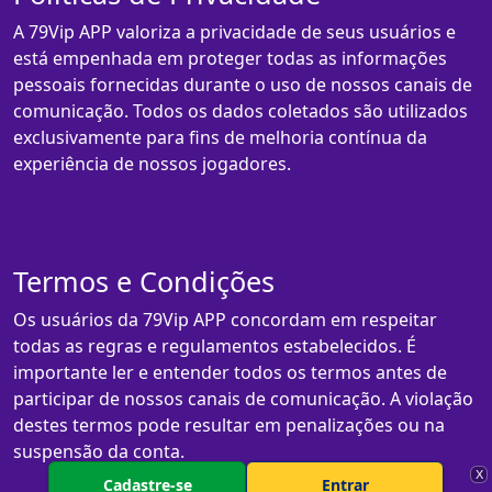
A 79Vip APP valoriza a privacidade de seus usuários e
está empenhada em proteger todas as informações
pessoais fornecidas durante o uso de nossos canais de
comunicação. Todos os dados coletados são utilizados
exclusivamente para fins de melhoria contínua da
experiência de nossos jogadores.
Termos e Condições
Os usuários da 79Vip APP concordam em respeitar
todas as regras e regulamentos estabelecidos. É
importante ler e entender todos os termos antes de
participar de nossos canais de comunicação. A violação
destes termos pode resultar em penalizações ou na
suspensão da conta.
X
Cadastre-se
Entrar