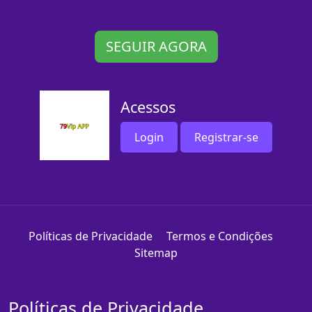
SEGUIR AGORA
Acessos
Login
Registrar-se
Políticas de Privacidade
Termos e Condições
Sitemap
Políticas de Privacidade