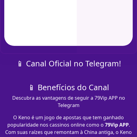
📱 Canal Oficial no Telegram!
📱 Benefícios do Canal
Descubra as vantagens de seguir a 79Vip APP no
Telegram
O Keno é um jogo de apostas que tem ganhado
popularidade nos cassinos online como o
79Vip APP
.
Com suas raízes que remontam à China antiga, o Keno