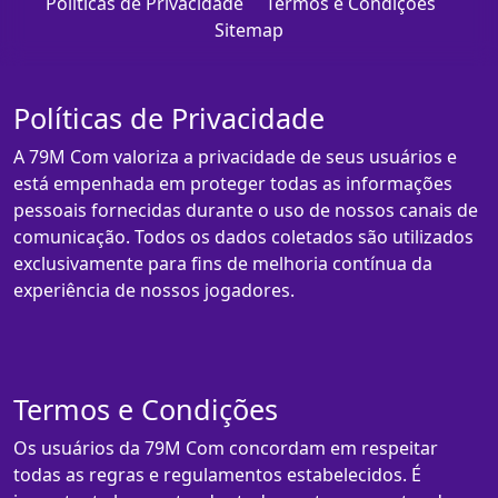
Políticas de Privacidade
Termos e Condições
Sitemap
Políticas de Privacidade
A 79M Com valoriza a privacidade de seus usuários e
está empenhada em proteger todas as informações
pessoais fornecidas durante o uso de nossos canais de
comunicação. Todos os dados coletados são utilizados
exclusivamente para fins de melhoria contínua da
experiência de nossos jogadores.
Termos e Condições
Os usuários da 79M Com concordam em respeitar
todas as regras e regulamentos estabelecidos. É