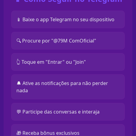
📱 Baixe o app Telegram no seu dispositivo
🔍 Procure por "@79M ComOficial"
👆 Toque em "Entrar" ou "Join"
🔔 Ative as notificações para não perder
nada
💬 Participe das conversas e interaja
🎁 Receba bônus exclusivos