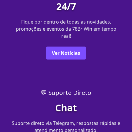
24/7
Fique por dentro de todas as novidades,
promoções e eventos da 78Br Win em tempo
real!
Ver Notícias
💬 Suporte Direto
Chat
Suporte direto via Telegram, respostas rápidas e
atendimento personalizado!