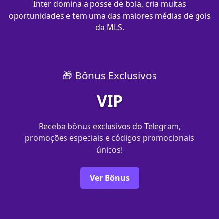
Inter domina a posse de bola, cria muitas
oportunidades e tem uma das maiores médias de gols
da MLS.
🎁 Bônus Exclusivos
VIP
Receba bônus exclusivos do Telegram,
promoções especiais e códigos promocionais
únicos!
Ver Bônus