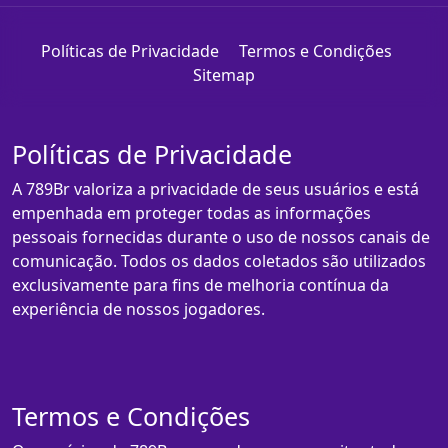
Políticas de Privacidade
Termos e Condições
Sitemap
Políticas de Privacidade
A 789Br valoriza a privacidade de seus usuários e está
empenhada em proteger todas as informações
pessoais fornecidas durante o uso de nossos canais de
comunicação. Todos os dados coletados são utilizados
exclusivamente para fins de melhoria contínua da
experiência de nossos jogadores.
Termos e Condições