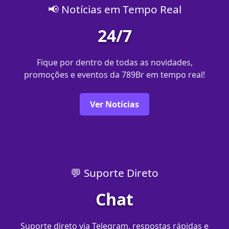
📢 Notícias em Tempo Real
24/7
Fique por dentro de todas as novidades,
promoções e eventos da 789Br em tempo real!
Ver Notícias
💬 Suporte Direto
Chat
Suporte direto via Telegram, respostas rápidas e