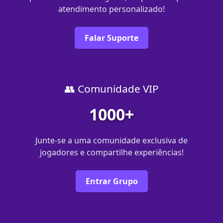
atendimento personalizado!
Falar Suporte
👥 Comunidade VIP
1000+
Junte-se a uma comunidade exclusiva de
jogadores e compartilhe experiências!
Entrar Grupo