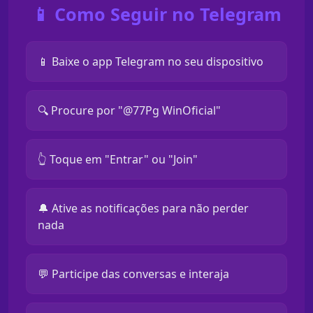
📱 Como Seguir no Telegram
📱 Baixe o app Telegram no seu dispositivo
🔍 Procure por "@77Pg WinOficial"
👆 Toque em "Entrar" ou "Join"
🔔 Ative as notificações para não perder
nada
💬 Participe das conversas e interaja