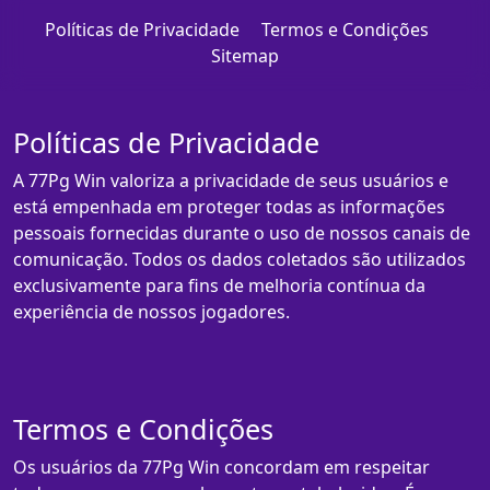
Políticas de Privacidade
Termos e Condições
Sitemap
Políticas de Privacidade
A 77Pg Win valoriza a privacidade de seus usuários e
está empenhada em proteger todas as informações
pessoais fornecidas durante o uso de nossos canais de
comunicação. Todos os dados coletados são utilizados
exclusivamente para fins de melhoria contínua da
experiência de nossos jogadores.
Termos e Condições
Os usuários da 77Pg Win concordam em respeitar