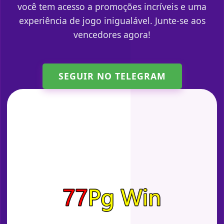
você tem acesso a promoções incríveis e uma
experiência de jogo inigualável. Junte-se aos
vencedores agora!
SEGUIR NO TELEGRAM