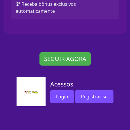
🎁 Receba bônus exclusivos
automaticamente
SEGUIR AGORA
Acessos
Login
Registrar-se