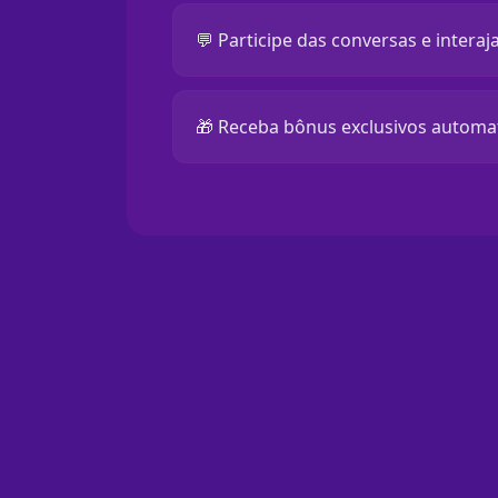
💬 Participe das conversas e interaj
🎁 Receba bônus exclusivos autom