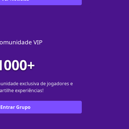
Comunidade VIP
1000+
unidade exclusiva de jogadores e
rtilhe experiências!
Entrar Grupo