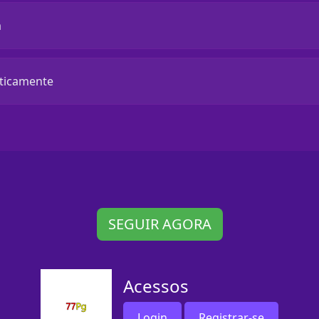
a
aticamente
SEGUIR AGORA
Acessos
Login
Registrar-se