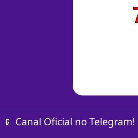
📱 Canal Oficial no Telegram!