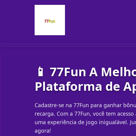
📱 77Fun A Melh
Plataforma de A
Cadastre-se na 77Fun para ganhar bônu
recarga. Com a 77Fun, você tem acesso 
uma experiência de jogo inigualável. J
agora!