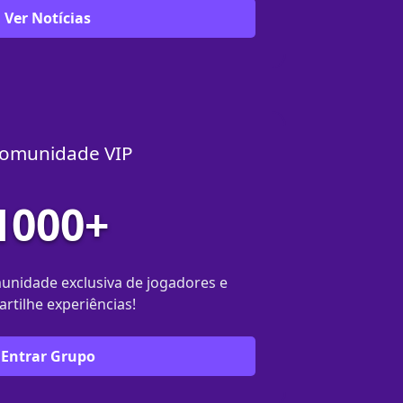
Ver Notícias
Comunidade VIP
1000+
unidade exclusiva de jogadores e
rtilhe experiências!
Entrar Grupo