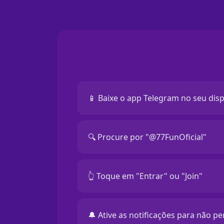
📱 Baixe o app Telegram no seu disp
🔍 Procure por "@77FunOficial"
👆 Toque em "Entrar" ou "Join"
🔔 Ative as notificações para não p