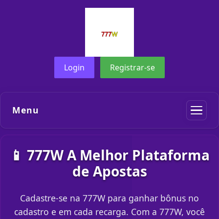
Login
Registrar-se
Menu
📱 777W A Melhor Plataforma
de Apostas
Cadastre-se na 777W para ganhar bônus no
cadastro e em cada recarga. Com a 777W, você