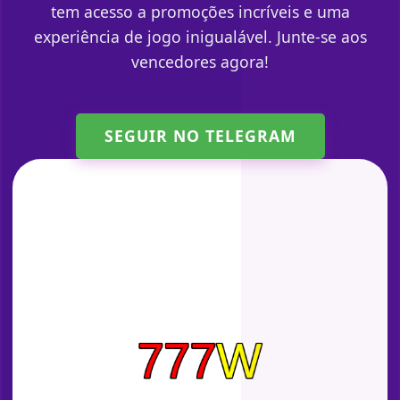
tem acesso a promoções incríveis e uma
experiência de jogo inigualável. Junte-se aos
vencedores agora!
SEGUIR NO TELEGRAM