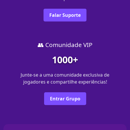
Falar Suporte
👥 Comunidade VIP
1000+
Junte-se a uma comunidade exclusiva de
jogadores e compartilhe experiências!
Entrar Grupo