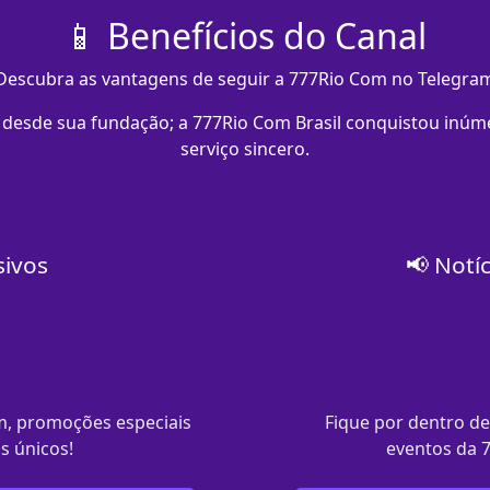
📱 Benefícios do Canal
Descubra as vantagens de seguir a 777Rio Com no Telegra
 desde sua fundação; a 777Rio Com Brasil conquistou inú
serviço sincero.
sivos
📢 Notí
m, promoções especiais
Fique por dentro d
s únicos!
eventos da 