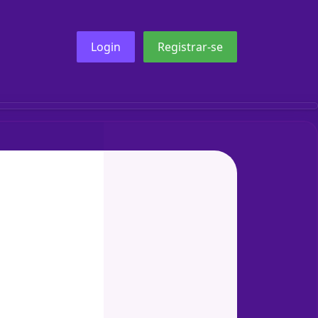
Login
Registrar-se