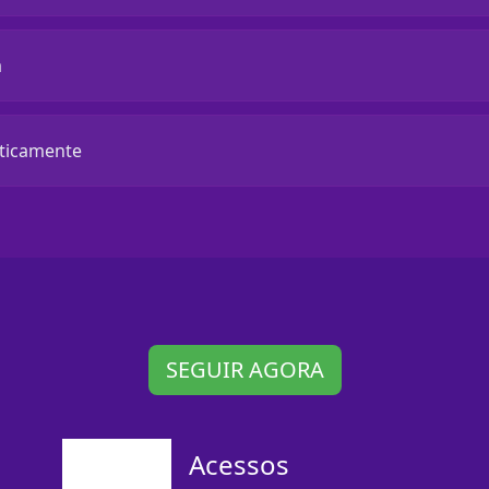
a
aticamente
SEGUIR AGORA
Acessos