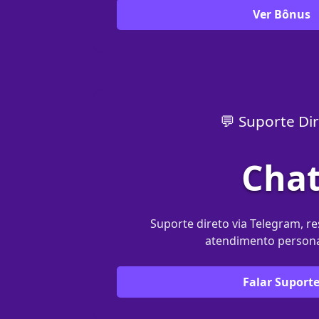
Ver Bônus
💬 Suporte Di
Cha
Suporte direto via Telegram, r
atendimento persona
Falar Suport