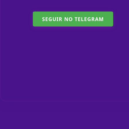
SEGUIR NO TELEGRAM