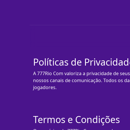
Políticas de Privacida
A 777Rio Com valoriza a privacidade de seu
nossos canais de comunicação. Todos os dad
jogadores.
Termos e Condições