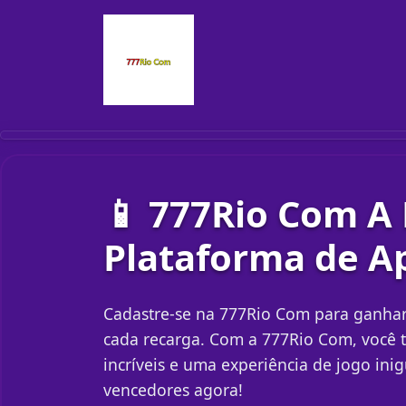
📱 777Rio Com A
Plataforma de A
Cadastre-se na 777Rio Com para ganha
cada recarga. Com a 777Rio Com, você
incríveis e uma experiência de jogo inig
vencedores agora!