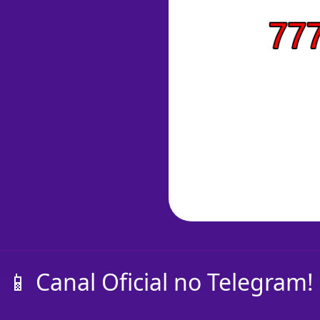
📱 Canal Oficial no Telegram!