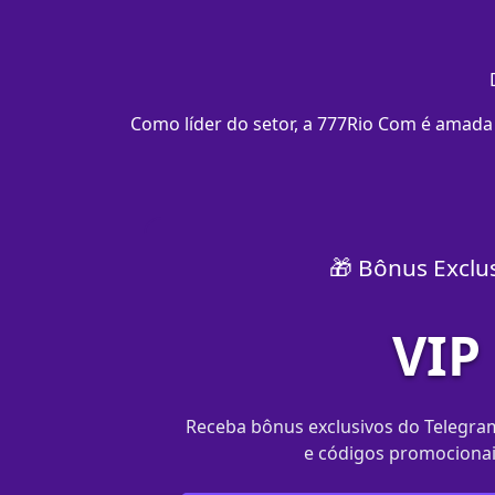
Como líder do setor, a 777Rio Com é amada
🎁 Bônus Exclu
VIP
Receba bônus exclusivos do Telegra
e códigos promocionai