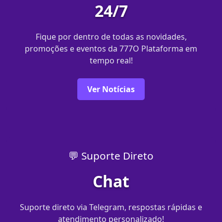
24/7
Fique por dentro de todas as novidades,
promoções e eventos da 777O Plataforma em
tempo real!
Ver Notícias
💬 Suporte Direto
Chat
Suporte direto via Telegram, respostas rápidas e
atendimento personalizado!