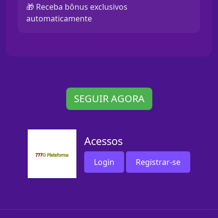
🎁 Receba bônus exclusivos
automaticamente
SEGUIR AGORA
Acessos
Login
Registrar-se