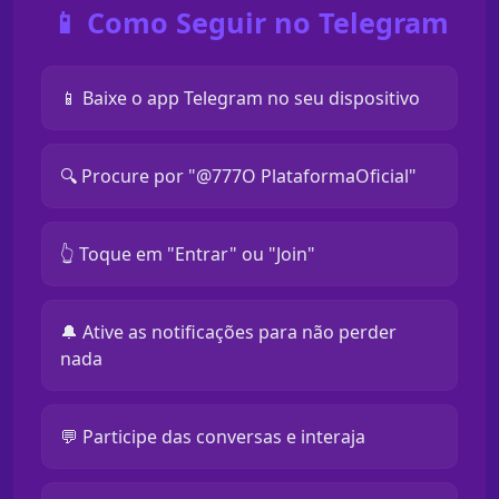
📱 Como Seguir no Telegram
📱 Baixe o app Telegram no seu dispositivo
🔍 Procure por "@777O PlataformaOficial"
👆 Toque em "Entrar" ou "Join"
🔔 Ative as notificações para não perder
nada
💬 Participe das conversas e interaja