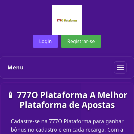
Login
Registrar-se
Menu
📱 777O Plataforma A Melhor
Plataforma de Apostas
Cadastre-se na 777O Plataforma para ganhar
bônus no cadastro e em cada recarga. Com a