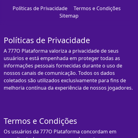
Políticas de Privacidade
Termos e Condições
Sitemap
Políticas de Privacidade
A 777O Plataforma valoriza a privacidade de seus
usuários e está empenhada em proteger todas as
informações pessoais fornecidas durante o uso de
nossos canais de comunicação. Todos os dados
coletados são utilizados exclusivamente para fins de
melhoria contínua da experiência de nossos jogadores.
Termos e Condições
Os usuários da 777O Plataforma concordam em