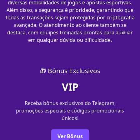
diversas modalidades de jogos e apostas esportivas.
Além disso, a segurança é prioridade, garantindo que
todas as transações sejam protegidas por criptografia
avançada. O atendimento ao cliente também se
destaca, com equipes treinadas prontas para auxiliar
em qualquer dúvida ou dificuldade.
🎁 Bônus Exclusivos
VIP
Receba bônus exclusivos do Telegram,
promoções especiais e códigos promocionais
únicos!
Ver Bônus