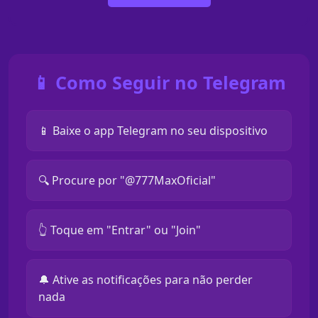
📱 Como Seguir no Telegram
📱 Baixe o app Telegram no seu dispositivo
🔍 Procure por "@777MaxOficial"
👆 Toque em "Entrar" ou "Join"
🔔 Ative as notificações para não perder
nada