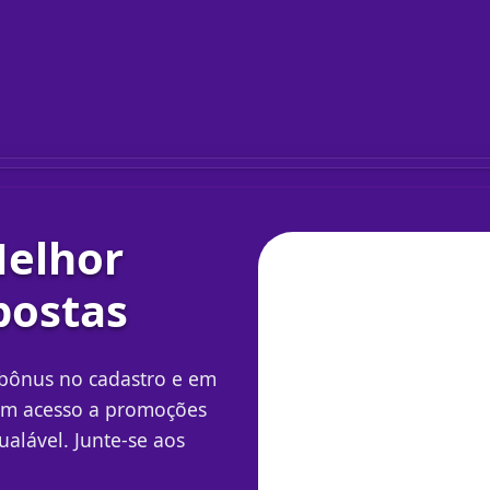
Melhor
postas
bônus no cadastro e em
em acesso a promoções
ualável. Junte-se aos