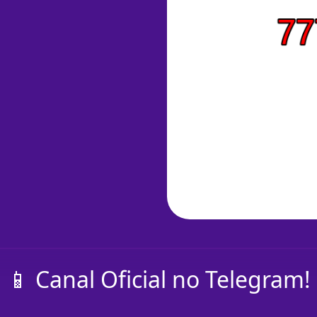
📱 Canal Oficial no Telegram!