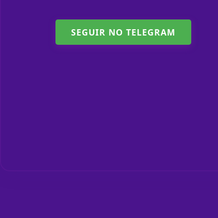
SEGUIR NO TELEGRAM