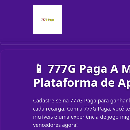
📱 777G Paga A 
Plataforma de A
Cadastre-se na 777G Paga para ganhar 
cada recarga. Com a 777G Paga, você t
incríveis e uma experiência de jogo inig
vencedores agora!