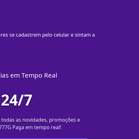
m
res se cadastrem pelo celular e sintam a
cias em Tempo Real
24/7
e todas as novidades, promoções e
777G Paga em tempo real!