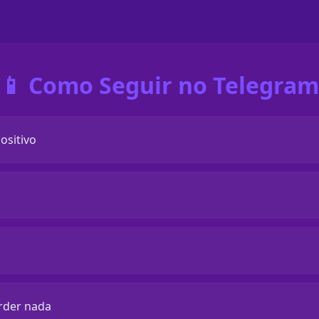
📱 Como Seguir no Telegram
ositivo
erder nada