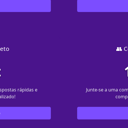
reto
👥 
t
espostas rápidas e
Junte-se a uma com
lizado!
compa
e