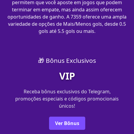
permitem que você aposte em jogos que podem
terminar em empate, mas ainda assim oferecem
oportunidades de ganho. A 7359 oferece uma ampla
variedade de opções de Mais/Menos gols, desde 0.5
gols até 5.5 gols ou mais.
🎁 Bônus Exclusivos
VIP
Receba bônus exclusivos do Telegram,
promoções especiais e códigos promocionais
únicos!
Ver Bônus