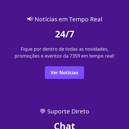
📢 Notícias em Tempo Real
24/7
Fique por dentro de todas as novidades,
promoções e eventos da 7359 em tempo real!
Ver Notícias
💬 Suporte Direto
Chat