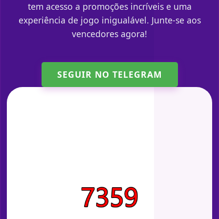
tem acesso a promoções incríveis e uma
experiência de jogo inigualável. Junte-se aos
vencedores agora!
SEGUIR NO TELEGRAM