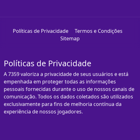
Políticas de Privacidade
Termos e Condições
Sitemap
Políticas de Privacidade
A 7359 valoriza a privacidade de seus usuários e está
empenhada em proteger todas as informações
pessoais fornecidas durante o uso de nossos canais de
comunicação. Todos os dados coletados são utilizados
exclusivamente para fins de melhoria contínua da
experiência de nossos jogadores.