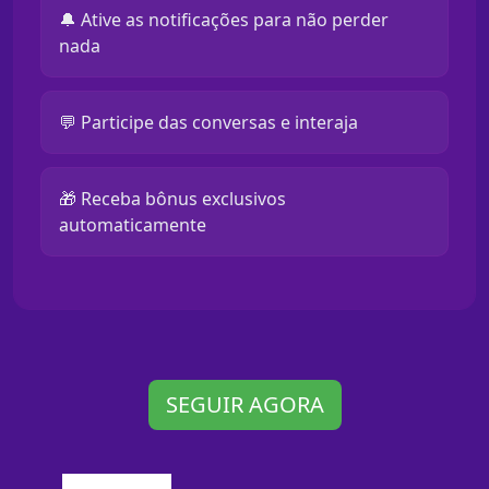
🔔 Ative as notificações para não perder
nada
💬 Participe das conversas e interaja
🎁 Receba bônus exclusivos
automaticamente
SEGUIR AGORA