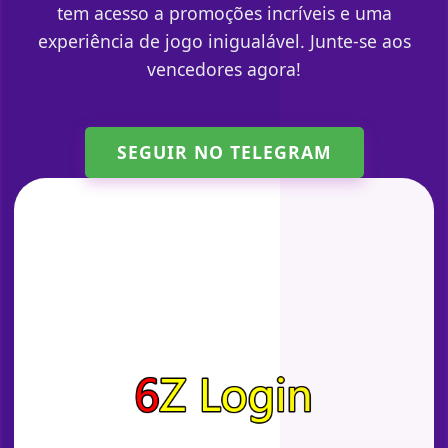
tem acesso a promoções incríveis e uma
experiência de jogo inigualável. Junte-se aos
vencedores agora!
SEGUIR NO TELEGRAM