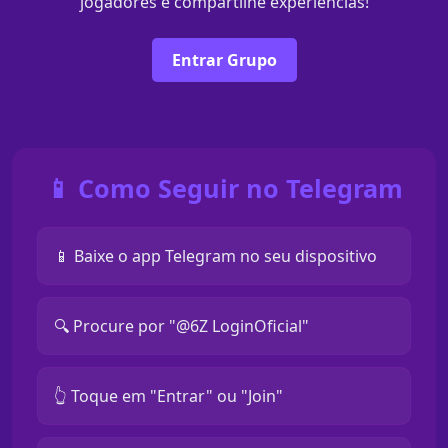
jogadores e compartilhe experiências!
Entrar Grupo
📱 Como Seguir no Telegram
📱 Baixe o app Telegram no seu dispositivo
🔍 Procure por "@6Z LoginOficial"
👆 Toque em "Entrar" ou "Join"