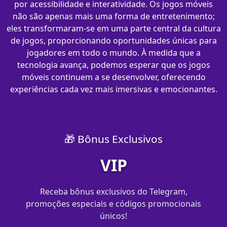
por acessibilidade e interatividade. Os jogos móveis
não são apenas mais uma forma de entretenimento;
eles transformaram-se em uma parte central da cultura
de jogos, proporcionando oportunidades únicas para
jogadores em todo o mundo. À medida que a
tecnologia avança, podemos esperar que os jogos
móveis continuem a se desenvolver, oferecendo
experiências cada vez mais imersivas e emocionantes.
🎁 Bônus Exclusivos
VIP
Receba bônus exclusivos do Telegram,
promoções especiais e códigos promocionais
únicos!