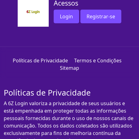
Acessos
Login
Registrar-se
Políticas de Privacidade
Termos e Condições
Sitemap
Políticas de Privacidade
A 6Z Login valoriza a privacidade de seus usuários e
está empenhada em proteger todas as informações
pessoais fornecidas durante o uso de nossos canais de
comunicação. Todos os dados coletados são utilizados
exclusivamente para fins de melhoria contínua da