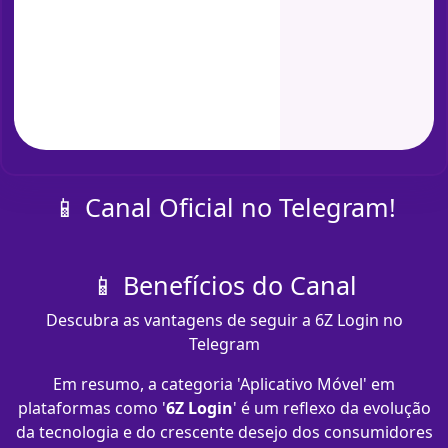
📱 Canal Oficial no Telegram!
📱 Benefícios do Canal
Descubra as vantagens de seguir a 6Z Login no
Telegram
Em resumo, a categoria 'Aplicativo Móvel' em
plataformas como '
6Z Login
' é um reflexo da evolução
da tecnologia e do crescente desejo dos consumidores