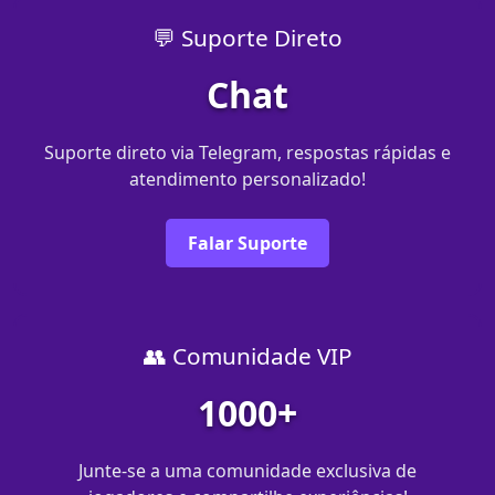
💬 Suporte Direto
Chat
Suporte direto via Telegram, respostas rápidas e
atendimento personalizado!
Falar Suporte
👥 Comunidade VIP
1000+
Junte-se a uma comunidade exclusiva de