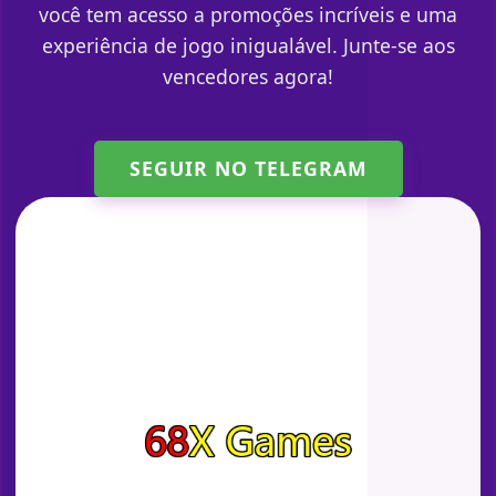
você tem acesso a promoções incríveis e uma
experiência de jogo inigualável. Junte-se aos
vencedores agora!
SEGUIR NO TELEGRAM