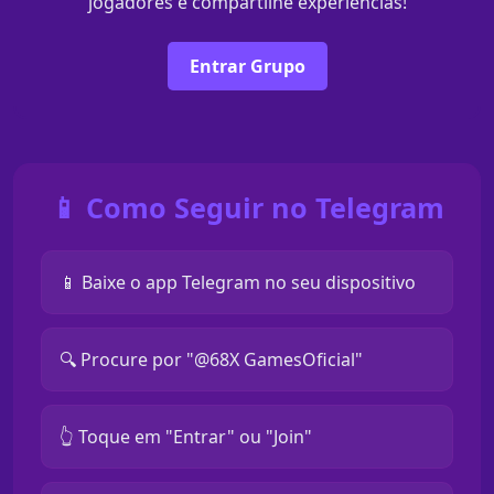
jogadores e compartilhe experiências!
Entrar Grupo
📱 Como Seguir no Telegram
📱 Baixe o app Telegram no seu dispositivo
🔍 Procure por "@68X GamesOficial"
👆 Toque em "Entrar" ou "Join"