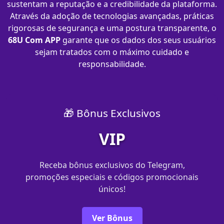
sustentam a reputação e a credibilidade da plataforma.
Através da adoção de tecnologias avançadas, práticas
rigorosas de segurança e uma postura transparente, o
68U Com APP
garante que os dados dos seus usuários
sejam tratados com o máximo cuidado e
responsabilidade.
🎁 Bônus Exclusivos
VIP
Receba bônus exclusivos do Telegram,
promoções especiais e códigos promocionais
únicos!
Ver Bônus