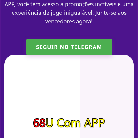
APP, você tem acesso a promoções incríveis e uma
experiência de jogo inigualável. Junte-se aos
vencedores agora!
SEGUIR NO TELEGRAM