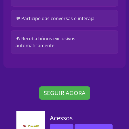
💬 Participe das conversas e interaja
🎁 Receba bônus exclusivos
automaticamente
SEGUIR AGORA
Acessos