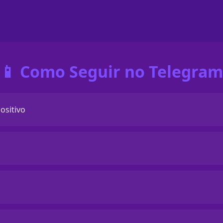
📱 Como Seguir no Telegram
ositivo