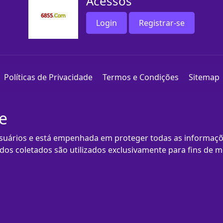
Acessos
Login
Registrar-se
Políticas de Privacidade
Termos e Condições
Sitemap
de
usuários e está empenhada em proteger todas as informaçõ
os coletados são utilizados exclusivamente para fins de m