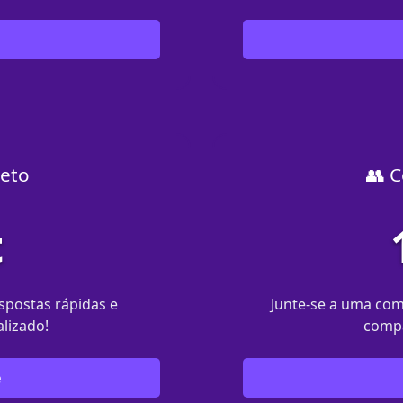
reto
👥 
t
espostas rápidas e
Junte-se a uma com
lizado!
compa
e