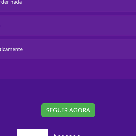
erder nada
a
aticamente
SEGUIR AGORA