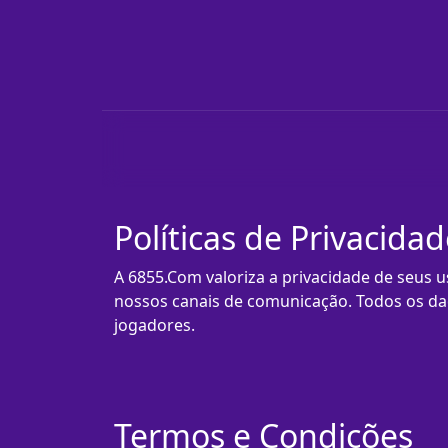
Políticas de Privacida
A 6855.Com valoriza a privacidade de seus 
nossos canais de comunicação. Todos os dad
jogadores.
Termos e Condições