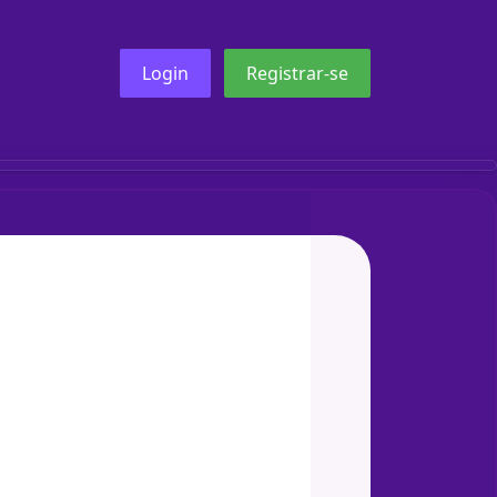
Login
Registrar-se