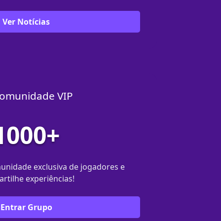
Ver Notícias
Comunidade VIP
1000+
unidade exclusiva de jogadores e
rtilhe experiências!
Entrar Grupo