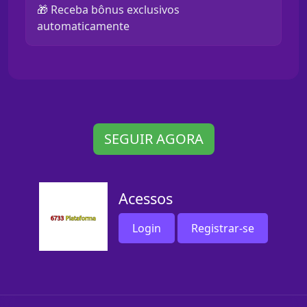
🎁 Receba bônus exclusivos
automaticamente
SEGUIR AGORA
Acessos
Login
Registrar-se