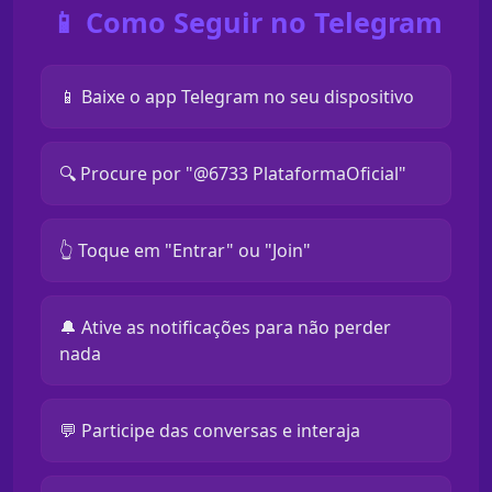
📱 Como Seguir no Telegram
📱 Baixe o app Telegram no seu dispositivo
🔍 Procure por "@6733 PlataformaOficial"
👆 Toque em "Entrar" ou "Join"
🔔 Ative as notificações para não perder
nada
💬 Participe das conversas e interaja