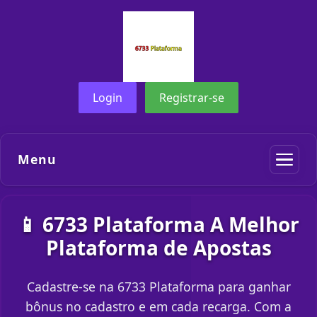
Login
Registrar-se
Menu
📱 6733 Plataforma A Melhor
Plataforma de Apostas
Cadastre-se na 6733 Plataforma para ganhar
bônus no cadastro e em cada recarga. Com a