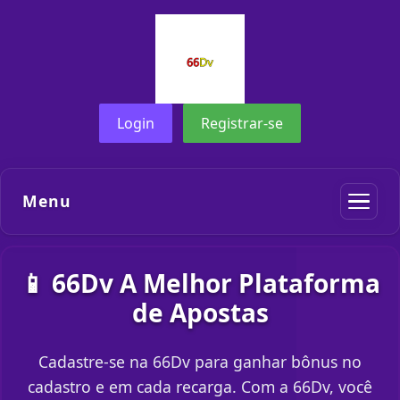
Login
Registrar-se
Menu
📱 66Dv A Melhor Plataforma
de Apostas
Cadastre-se na 66Dv para ganhar bônus no
cadastro e em cada recarga. Com a 66Dv, você