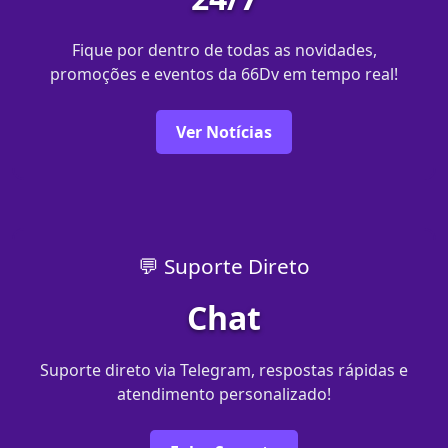
Fique por dentro de todas as novidades,
promoções e eventos da 66Dv em tempo real!
Ver Notícias
💬 Suporte Direto
Chat
Suporte direto via Telegram, respostas rápidas e
atendimento personalizado!