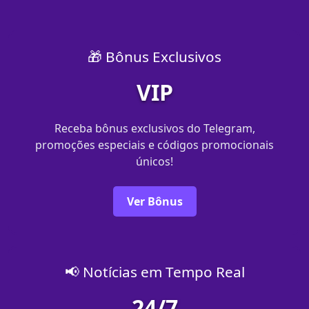
🎁 Bônus Exclusivos
VIP
Receba bônus exclusivos do Telegram,
promoções especiais e códigos promocionais
únicos!
Ver Bônus
📢 Notícias em Tempo Real
24/7