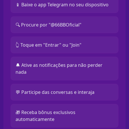
📱 Baixe o app Telegram no seu dispositivo
🔍 Procure por "@66BBOficial"
👆 Toque em "Entrar" ou "Join"
🔔 Ative as notificações para não perder
nada
💬 Participe das conversas e interaja
🎁 Receba bônus exclusivos
automaticamente