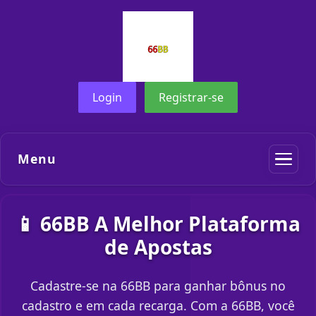
Login
Registrar-se
Menu
📱 66BB A Melhor Plataforma
de Apostas
Cadastre-se na 66BB para ganhar bônus no
cadastro e em cada recarga. Com a 66BB, você