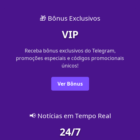
🎁 Bônus Exclusivos
VIP
Receba bônus exclusivos do Telegram,
promoções especiais e códigos promocionais
únicos!
Ver Bônus
📢 Notícias em Tempo Real
24/7