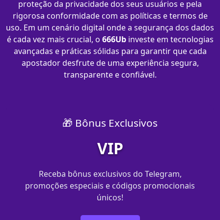
proteção da privacidade dos seus usuários e pela
rigorosa conformidade com as políticas e termos de
uso. Em um cenário digital onde a segurança dos dados
é cada vez mais crucial, o
666Ub
investe em tecnologias
avançadas e práticas sólidas para garantir que cada
apostador desfrute de uma experiência segura,
transparente e confiável.
🎁 Bônus Exclusivos
VIP
Receba bônus exclusivos do Telegram,
promoções especiais e códigos promocionais
únicos!