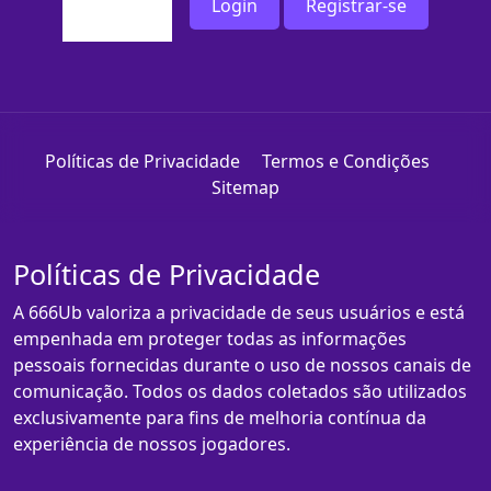
Login
Registrar-se
Políticas de Privacidade
Termos e Condições
Sitemap
Políticas de Privacidade
A 666Ub valoriza a privacidade de seus usuários e está
empenhada em proteger todas as informações
pessoais fornecidas durante o uso de nossos canais de
comunicação. Todos os dados coletados são utilizados
exclusivamente para fins de melhoria contínua da
experiência de nossos jogadores.