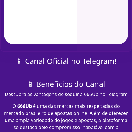
📱 Canal Oficial no Telegram!
📱 Benefícios do Canal
Descubra as vantagens de seguir a 666Ub no Telegram
O
666Ub
é uma das marcas mais respeitadas do
mercado brasileiro de apostas online. Além de oferecer
uma ampla variedade de jogos e apostas, a plataforma
se destaca pelo compromisso inabalável com a