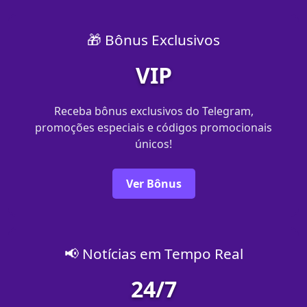
🎁 Bônus Exclusivos
VIP
Receba bônus exclusivos do Telegram,
promoções especiais e códigos promocionais
únicos!
Ver Bônus
📢 Notícias em Tempo Real
24/7