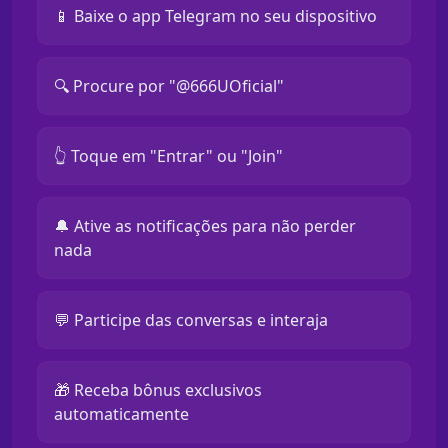
📱 Baixe o app Telegram no seu dispositivo
🔍 Procure por "@666UOficial"
👆 Toque em "Entrar" ou "Join"
🔔 Ative as notificações para não perder
nada
💬 Participe das conversas e interaja
🎁 Receba bônus exclusivos
automaticamente