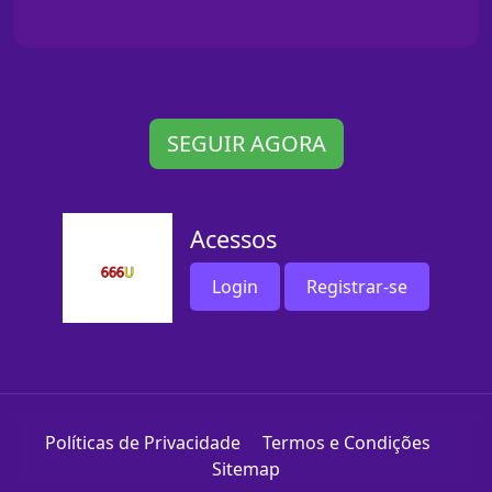
SEGUIR AGORA
Acessos
Login
Registrar-se
Políticas de Privacidade
Termos e Condições
Sitemap