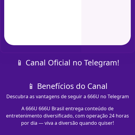
📱 Canal Oficial no Telegram!
📱 Benefícios do Canal
Descubra as vantagens de seguir a 666U no Telegram
A 666U 666U Brasil entrega conteúdo de
entretenimento diversificado, com operação 24 horas
por dia — viva a diversão quando quiser!