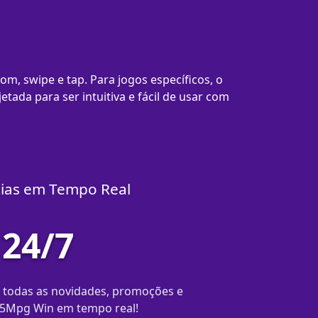
, swipe e tap. Para jogos específicos, o
ada para ser intuitiva e fácil de usar com
cias em Tempo Real
24/7
e todas as novidades, promoções e
 5Mpg Win em tempo real!