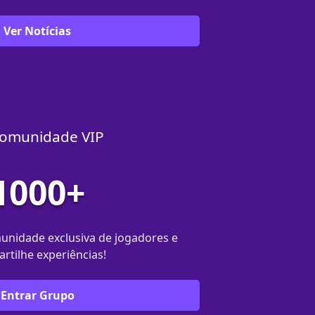
Ver Notícias
Comunidade VIP
1000+
unidade exclusiva de jogadores e
rtilhe experiências!
Entrar Grupo