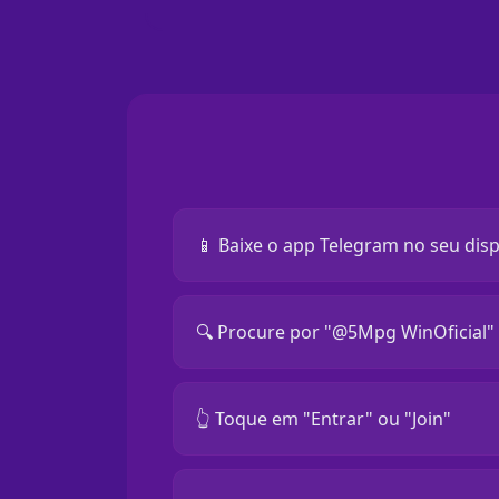
📱 Baixe o app Telegram no seu disp
🔍 Procure por "@5Mpg WinOficial"
👆 Toque em "Entrar" ou "Join"