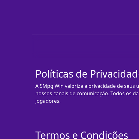
Políticas de Privacida
A 5Mpg Win valoriza a privacidade de seus
nossos canais de comunicação. Todos os dad
jogadores.
Termos e Condições