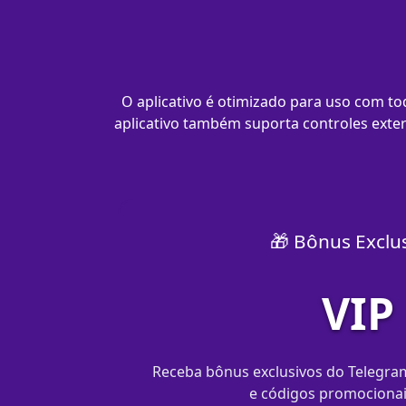
O aplicativo é otimizado para uso com t
aplicativo também suporta controles exter
🎁 Bônus Exclu
VIP
Receba bônus exclusivos do Telegra
e códigos promocionai