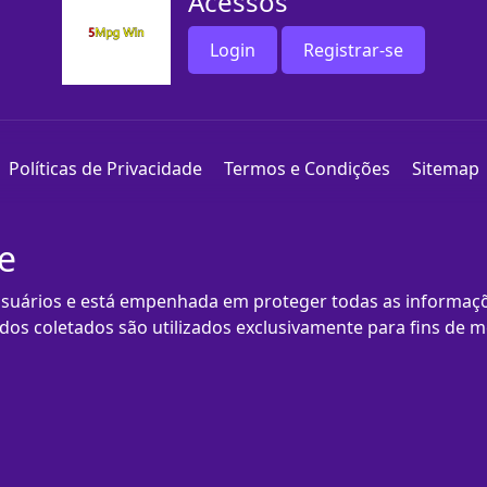
Acessos
Login
Registrar-se
Políticas de Privacidade
Termos e Condições
Sitemap
de
 usuários e está empenhada em proteger todas as informaçõ
os coletados são utilizados exclusivamente para fins de m