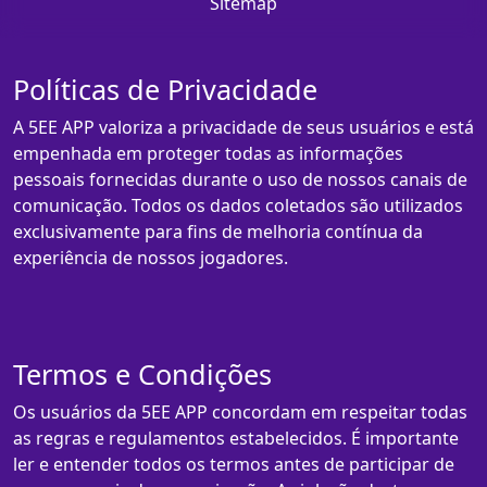
Sitemap
Políticas de Privacidade
A 5EE APP valoriza a privacidade de seus usuários e está
empenhada em proteger todas as informações
pessoais fornecidas durante o uso de nossos canais de
comunicação. Todos os dados coletados são utilizados
exclusivamente para fins de melhoria contínua da
experiência de nossos jogadores.
Termos e Condições
Os usuários da 5EE APP concordam em respeitar todas
as regras e regulamentos estabelecidos. É importante
ler e entender todos os termos antes de participar de