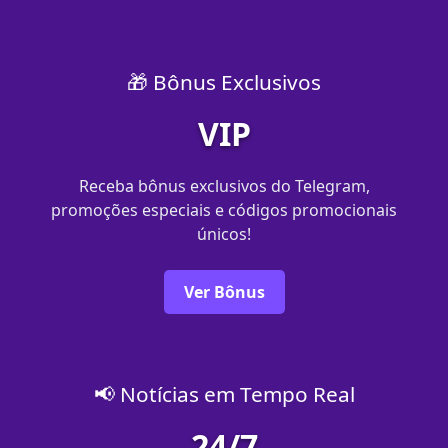
🎁 Bônus Exclusivos
VIP
Receba bônus exclusivos do Telegram,
promoções especiais e códigos promocionais
únicos!
Ver Bônus
📢 Notícias em Tempo Real
24/7