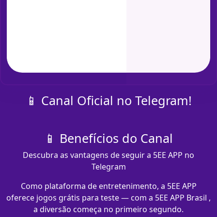
📱 Canal Oficial no Telegram!
📱 Benefícios do Canal
Descubra as vantagens de seguir a 5EE APP no
Telegram
Como plataforma de entretenimento, a 5EE APP
oferece jogos grátis para teste — com a 5EE APP Brasil ,
a diversão começa no primeiro segundo.