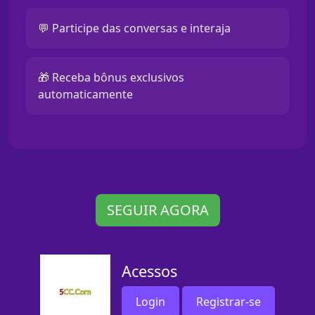
💬 Participe das conversas e interaja
🎁 Receba bônus exclusivos
automaticamente
SEGUIR AGORA
Acessos
Login
Registrar-se