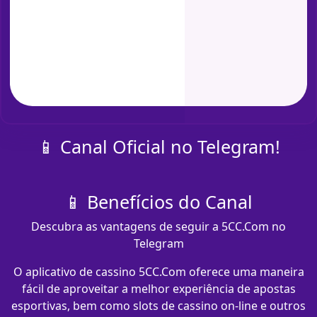
📱 Canal Oficial no Telegram!
📱 Benefícios do Canal
Descubra as vantagens de seguir a 5CC.Com no
Telegram
O aplicativo de cassino 5CC.Com oferece uma maneira
fácil de aproveitar a melhor experiência de apostas
esportivas, bem como slots de cassino on-line e outros