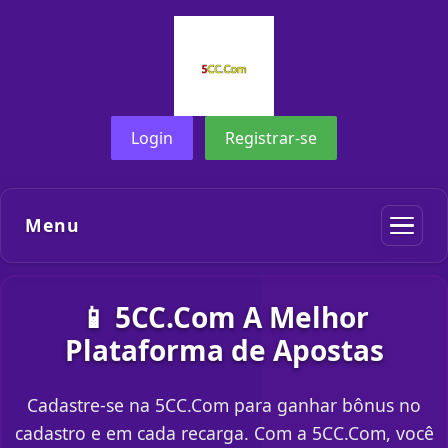
Login
Registrar-se
Menu
📱 5CC.Com A Melhor
Plataforma de Apostas
Cadastre-se na 5CC.Com para ganhar bônus no
cadastro e em cada recarga. Com a 5CC.Com, você