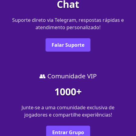
Chat
Suporte direto via Telegram, respostas rápidas e
atendimento personalizado!
Falar Suporte
👥 Comunidade VIP
1000+
Junte-se a uma comunidade exclusiva de
jogadores e compartilhe experiências!
Entrar Grupo