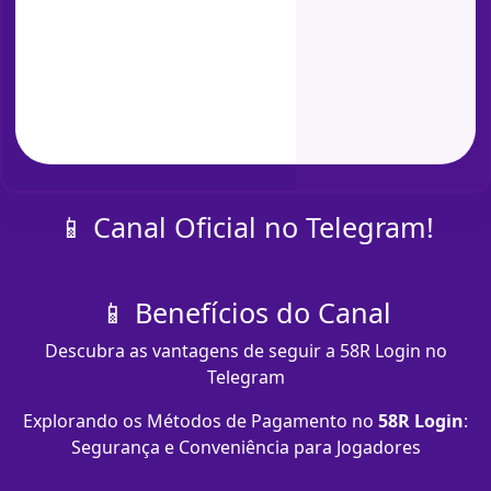
📱 Canal Oficial no Telegram!
📱 Benefícios do Canal
Descubra as vantagens de seguir a 58R Login no
Telegram
Explorando os Métodos de Pagamento no
58R Login
:
Segurança e Conveniência para Jogadores