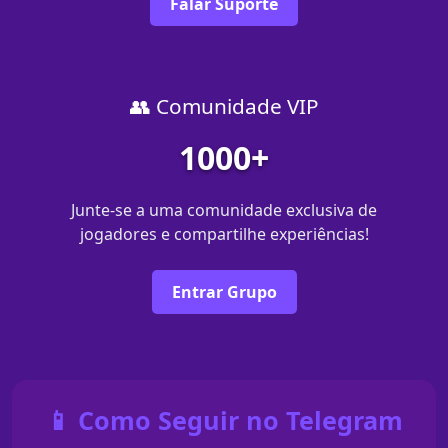
Falar Suporte
👥 Comunidade VIP
1000+
Junte-se a uma comunidade exclusiva de
jogadores e compartilhe experiências!
Entrar Grupo
📱 Como Seguir no Telegram