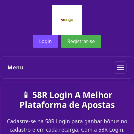
Login
Registrar-se
Menu
📱 58R Login A Melhor
Plataforma de Apostas
Cadastre-se na 58R Login para ganhar bônus no
cadastro e em cada recarga. Com a 58R Login,