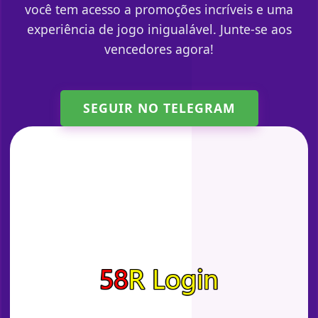
você tem acesso a promoções incríveis e uma
experiência de jogo inigualável. Junte-se aos
vencedores agora!
SEGUIR NO TELEGRAM