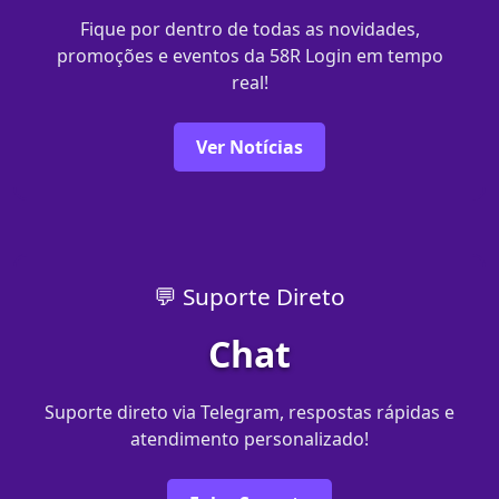
Fique por dentro de todas as novidades,
promoções e eventos da 58R Login em tempo
real!
Ver Notícias
💬 Suporte Direto
Chat
Suporte direto via Telegram, respostas rápidas e
atendimento personalizado!