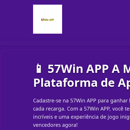
📱 57Win APP A 
Plataforma de A
Cadastre-se na 57Win APP para ganhar 
cada recarga. Com a 57Win APP, você t
incríveis e uma experiência de jogo inig
vencedores agora!