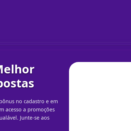
Melhor
postas
bônus no cadastro e em
em acesso a promoções
ualável. Junte-se aos