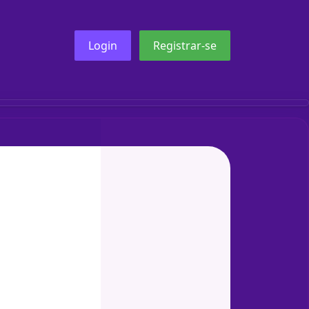
Login
Registrar-se