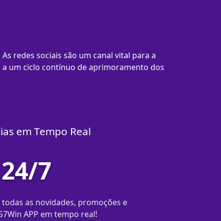
m
s redes sociais são um canal vital para a
o a um ciclo contínuo de aprimoramento dos
cias em Tempo Real
24/7
e todas as novidades, promoções e
57Win APP em tempo real!