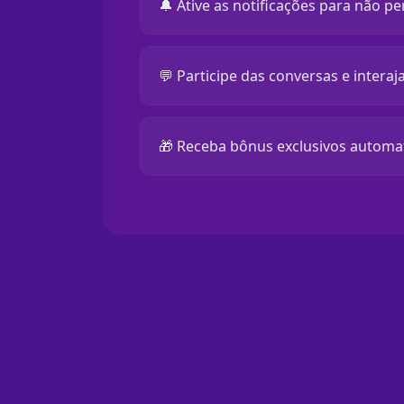
🔔 Ative as notificações para não p
💬 Participe das conversas e interaj
🎁 Receba bônus exclusivos autom