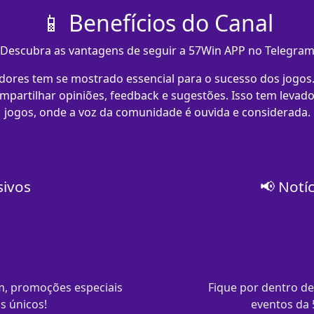
📱 Benefícios do Canal
Descubra as vantagens de seguir a 57Win APP no Telegra
dores tem se mostrado essencial para o sucesso dos jogos. A
artilhar opiniões, feedback e sugestões. Isso tem levad
jogos, onde a voz da comunidade é ouvida e considerada.
sivos
📢 Notí
m, promoções especiais
Fique por dentro d
s únicos!
eventos da 