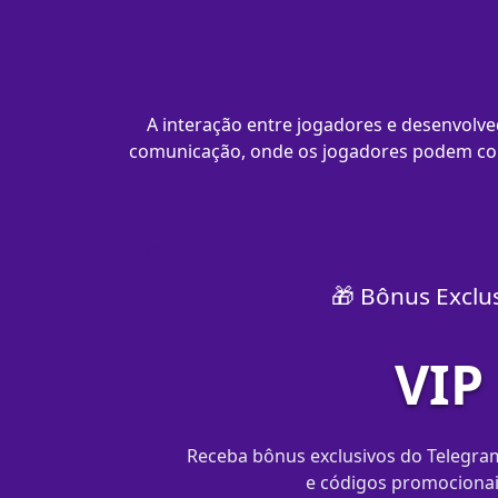
A interação entre jogadores e desenvolve
comunicação, onde os jogadores podem comp
🎁 Bônus Exclu
VIP
Receba bônus exclusivos do Telegra
e códigos promocionai