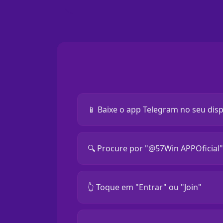
📱 Baixe o app Telegram no seu disp
🔍 Procure por "@57Win APPOficial"
👆 Toque em "Entrar" ou "Join"