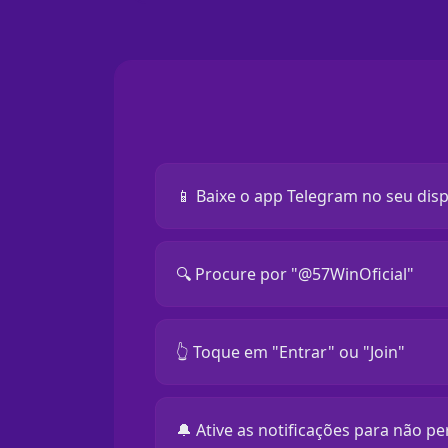
📱 Baixe o app Telegram no seu disp
🔍 Procure por "@57WinOficial"
👆 Toque em "Entrar" ou "Join"
🔔 Ative as notificações para não p