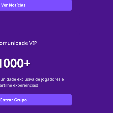
Ver Notícias
Comunidade VIP
1000+
unidade exclusiva de jogadores e
rtilhe experiências!
Entrar Grupo