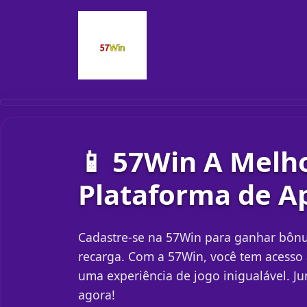
📱 57Win A Melh
Plataforma de A
Cadastre-se na 57Win para ganhar bônu
recarga. Com a 57Win, você tem acesso 
uma experiência de jogo inigualável. J
agora!