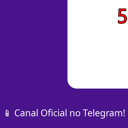
📱 Canal Oficial no Telegram!