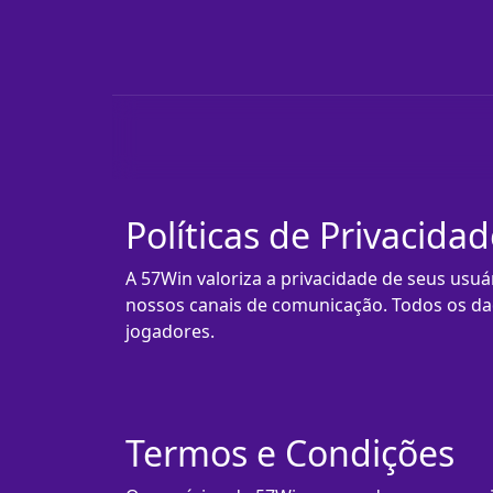
Políticas de Privacida
A 57Win valoriza a privacidade de seus usu
nossos canais de comunicação. Todos os dad
jogadores.
Termos e Condições