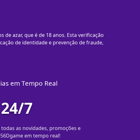
s de azar, que é de 18 anos. Esta verificação
ficação de identidade e prevenção de fraude,
cias em Tempo Real
24/7
e todas as novidades, promoções e
 56Dgame em tempo real!