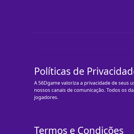
Políticas de Privacida
A 56Dgame valoriza a privacidade de seus 
nossos canais de comunicação. Todos os dad
jogadores.
Termos e Condições