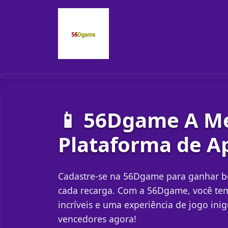
📱 56Dgame A M
Plataforma de A
Cadastre-se na 56Dgame para ganhar b
cada recarga. Com a 56Dgame, você te
incríveis e uma experiência de jogo inig
vencedores agora!