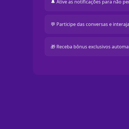
🔔 Ative as notificações para não p
💬 Participe das conversas e interaj
🎁 Receba bônus exclusivos autom