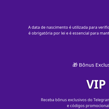
A data de nascimento é utilizada para verifi
é obrigatória por lei e é essencial para ma
🎁 Bônus Exclu
VIP
Receba bônus exclusivos do Telegra
e códigos promocionai