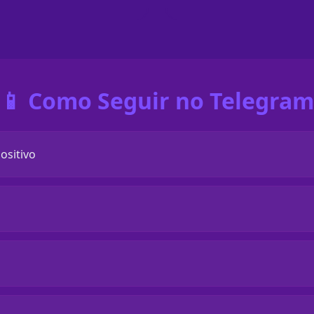
📱 Como Seguir no Telegram
ositivo