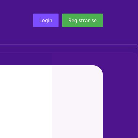
Login
Registrar-se