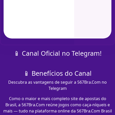
📱 Canal Oficial no Telegram!
📱 Benefícios do Canal
Descubra as vantagens de seguir a 567Bra.Com no
Telegram
Como o maior e mais completo site de apostas do
Brasil, a 567Bra.Com reúne jogos como caça-níqueis e
mais — tudo na plataforma online da 567Bra.Com Brasil