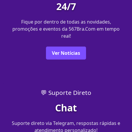
24/7
Fique por dentro de todas as novidades,
promoções e eventos da 567Bra.Com em tempo
real!
Ver Notícias
💬 Suporte Direto
Chat
Suporte direto via Telegram, respostas rápidas e
atendimento personalizado!