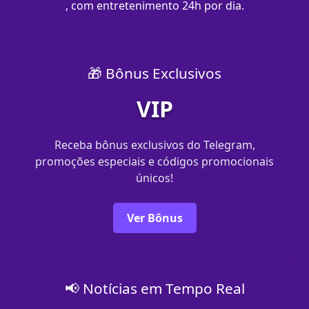
, com entretenimento 24h por dia.
🎁 Bônus Exclusivos
VIP
Receba bônus exclusivos do Telegram,
promoções especiais e códigos promocionais
únicos!
Ver Bônus
📢 Notícias em Tempo Real