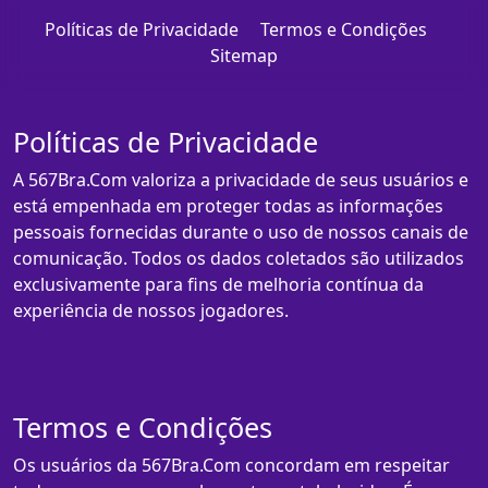
Políticas de Privacidade
Termos e Condições
Sitemap
Políticas de Privacidade
A 567Bra.Com valoriza a privacidade de seus usuários e
está empenhada em proteger todas as informações
pessoais fornecidas durante o uso de nossos canais de
comunicação. Todos os dados coletados são utilizados
exclusivamente para fins de melhoria contínua da
experiência de nossos jogadores.
Termos e Condições
Os usuários da 567Bra.Com concordam em respeitar