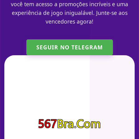
você tem acesso a promoções incríveis e uma
experiência de jogo inigualável. Junte-se aos
vencedores agora!
SEGUIR NO TELEGRAM