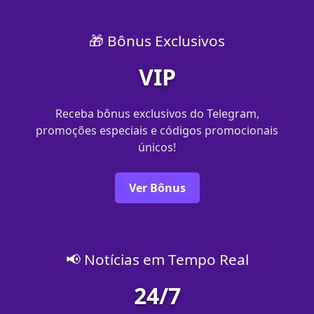
🎁 Bônus Exclusivos
VIP
Receba bônus exclusivos do Telegram,
promoções especiais e códigos promocionais
únicos!
Ver Bônus
📢 Notícias em Tempo Real
24/7