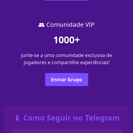
👥 Comunidade VIP
1000+
Junte-se a uma comunidade exclusiva de
jogadores e compartilhe experiências!
Entrar Grupo
📱 Como Seguir no Telegram