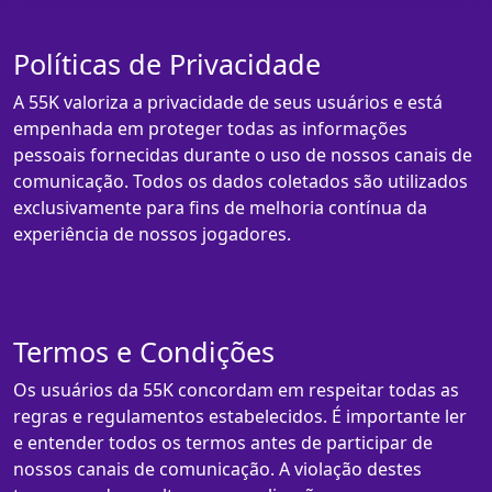
Políticas de Privacidade
A 55K valoriza a privacidade de seus usuários e está
empenhada em proteger todas as informações
pessoais fornecidas durante o uso de nossos canais de
comunicação. Todos os dados coletados são utilizados
exclusivamente para fins de melhoria contínua da
experiência de nossos jogadores.
Termos e Condições
Os usuários da 55K concordam em respeitar todas as
regras e regulamentos estabelecidos. É importante ler
e entender todos os termos antes de participar de
nossos canais de comunicação. A violação destes