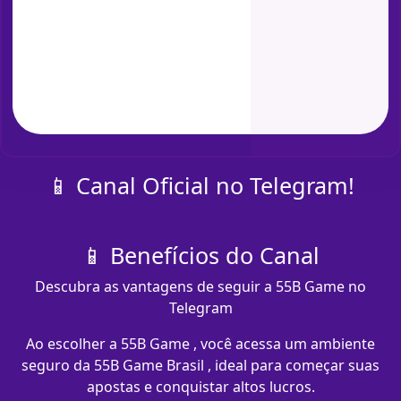
📱 Canal Oficial no Telegram!
📱 Benefícios do Canal
Descubra as vantagens de seguir a 55B Game no
Telegram
Ao escolher a 55B Game , você acessa um ambiente
seguro da 55B Game Brasil , ideal para começar suas
apostas e conquistar altos lucros.