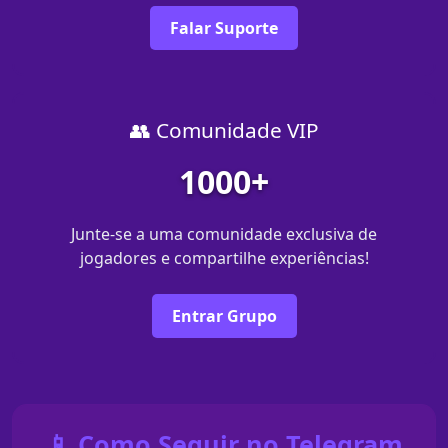
Falar Suporte
👥 Comunidade VIP
1000+
Junte-se a uma comunidade exclusiva de
jogadores e compartilhe experiências!
Entrar Grupo
📱 Como Seguir no Telegram