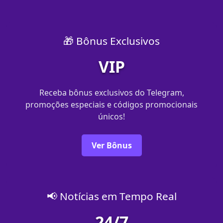
🎁 Bônus Exclusivos
VIP
Receba bônus exclusivos do Telegram,
promoções especiais e códigos promocionais
únicos!
Ver Bônus
📢 Notícias em Tempo Real
24/7