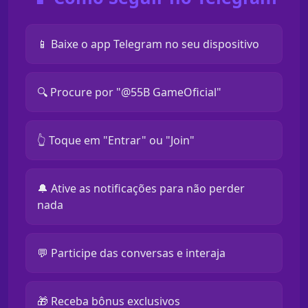
📱 Baixe o app Telegram no seu dispositivo
🔍 Procure por "@55B GameOficial"
👆 Toque em "Entrar" ou "Join"
🔔 Ative as notificações para não perder
nada
💬 Participe das conversas e interaja
🎁 Receba bônus exclusivos