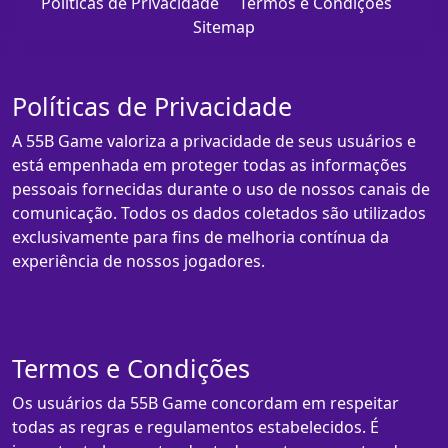
Políticas de Privacidade
Termos e Condições
Sitemap
Políticas de Privacidade
A 55B Game valoriza a privacidade de seus usuários e
está empenhada em proteger todas as informações
pessoais fornecidas durante o uso de nossos canais de
comunicação. Todos os dados coletados são utilizados
exclusivamente para fins de melhoria contínua da
experiência de nossos jogadores.
Termos e Condições
Os usuários da 55B Game concordam em respeitar
todas as regras e regulamentos estabelecidos. É