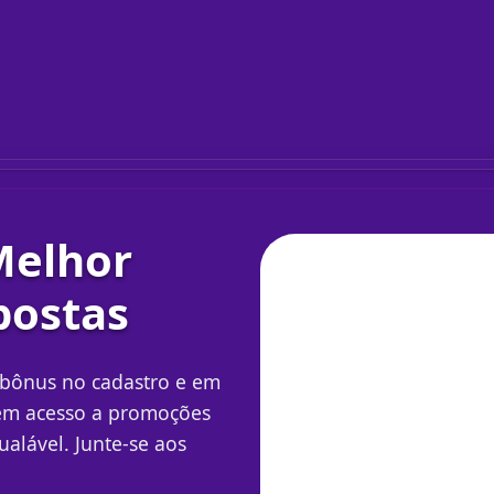
Melhor
postas
 bônus no cadastro e em
tem acesso a promoções
ualável. Junte-se aos