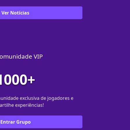
Ver Notícias
Comunidade VIP
1000+
unidade exclusiva de jogadores e
rtilhe experiências!
Entrar Grupo