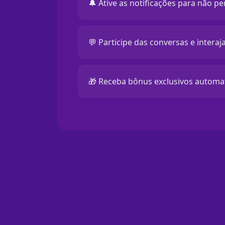
🔔 Ative as notificações para não p
💬 Participe das conversas e interaj
🎁 Receba bônus exclusivos autom