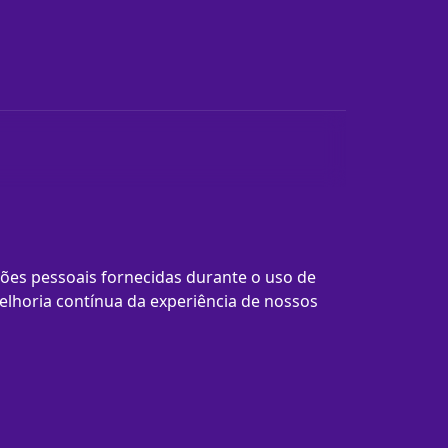
ões pessoais fornecidas durante o uso de
elhoria contínua da experiência de nossos