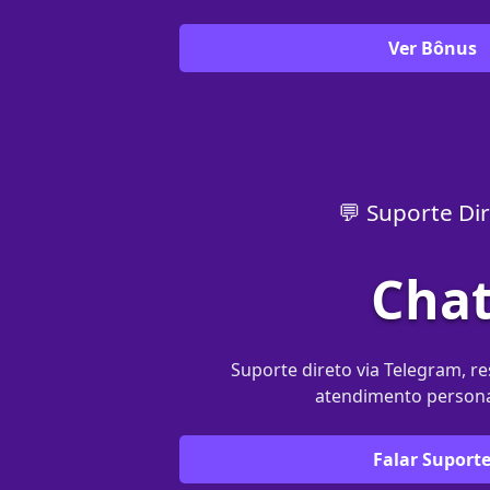
Ver Bônus
💬 Suporte Di
Cha
Suporte direto via Telegram, r
atendimento persona
Falar Suport