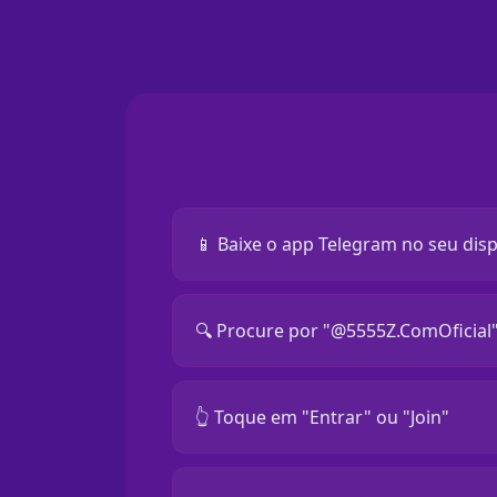
📱 Baixe o app Telegram no seu disp
🔍 Procure por "@5555Z.ComOficial
👆 Toque em "Entrar" ou "Join"