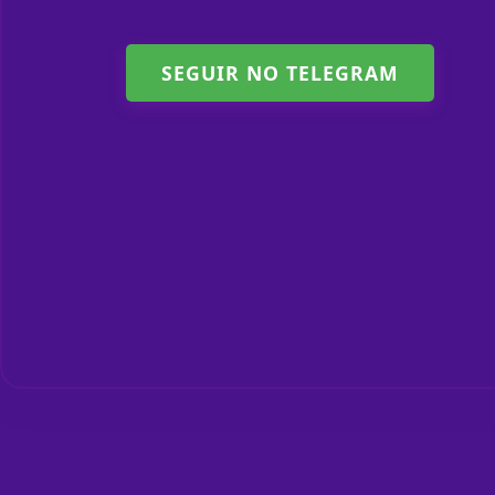
SEGUIR NO TELEGRAM