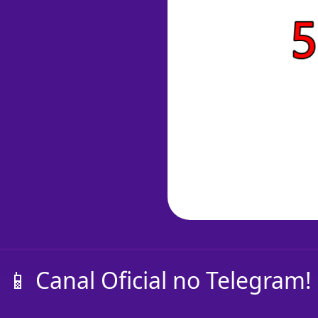
📱 Canal Oficial no Telegram!