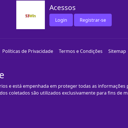
Acessos
Login
Registrar-se
Políticas de Privacidade
Termos e Condições
Sitemap
de
ários e está empenhada em proteger todas as informações 
os coletados são utilizados exclusivamente para fins de m