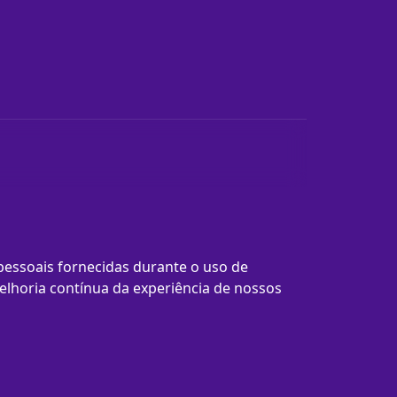
pessoais fornecidas durante o uso de
elhoria contínua da experiência de nossos