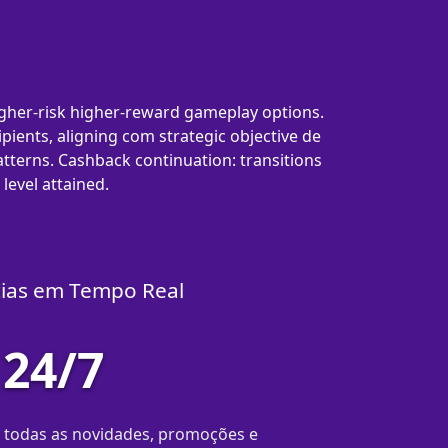
igher-risk higher-reward gameplay options.
ients, aligning com strategic objective de
tterns. Cashback continuation: transitions
level attained.
cias em Tempo Real
24/7
e todas as novidades, promoções e