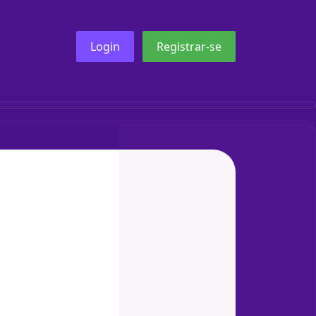
Login
Registrar-se