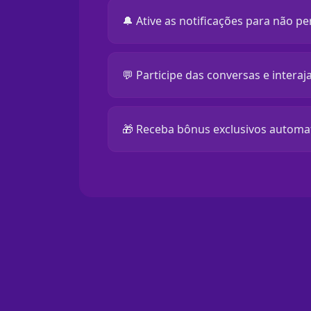
🔔 Ative as notificações para não p
💬 Participe das conversas e interaj
🎁 Receba bônus exclusivos autom