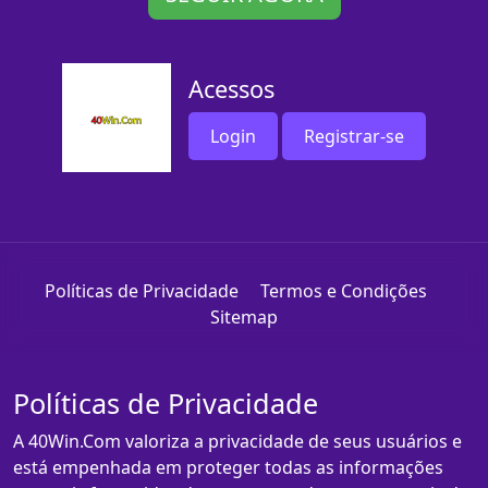
Acessos
Login
Registrar-se
Políticas de Privacidade
Termos e Condições
Sitemap
Políticas de Privacidade
A 40Win.Com valoriza a privacidade de seus usuários e
está empenhada em proteger todas as informações