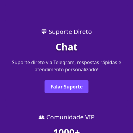
💬 Suporte Direto
Chat
Suporte direto via Telegram, respostas rápidas e
atendimento personalizado!
Falar Suporte
👥 Comunidade VIP
1000+