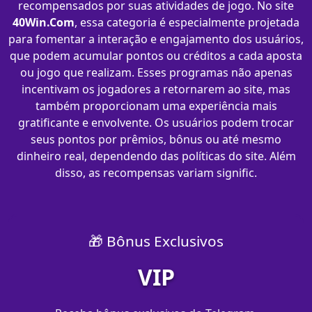
recompensados por suas atividades de jogo. No site
40Win.Com
, essa categoria é especialmente projetada
para fomentar a interação e engajamento dos usuários,
que podem acumular pontos ou créditos a cada aposta
ou jogo que realizam. Esses programas não apenas
incentivam os jogadores a retornarem ao site, mas
também proporcionam uma experiência mais
gratificante e envolvente. Os usuários podem trocar
seus pontos por prêmios, bônus ou até mesmo
dinheiro real, dependendo das políticas do site. Além
disso, as recompensas variam signific.
🎁 Bônus Exclusivos
VIP