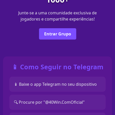
Junte-se a uma comunidade exclusiva de
jogadores e compartilhe experiências!
Entrar Grupo
📱 Como Seguir no Telegram
📱 Baixe o app Telegram no seu dispositivo
🔍 Procure por "@40Win.ComOficial"