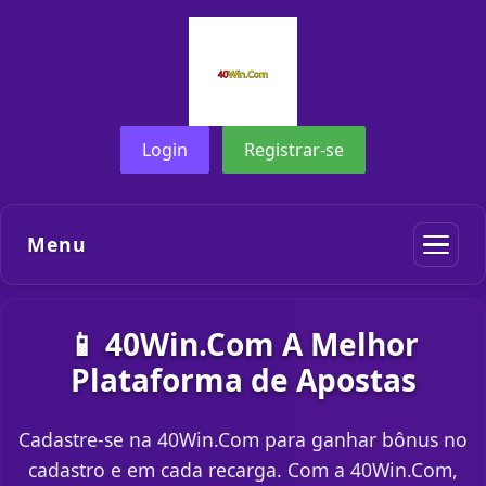
Login
Registrar-se
Menu
📱 40Win.Com A Melhor
Plataforma de Apostas
Cadastre-se na 40Win.Com para ganhar bônus no
cadastro e em cada recarga. Com a 40Win.Com,