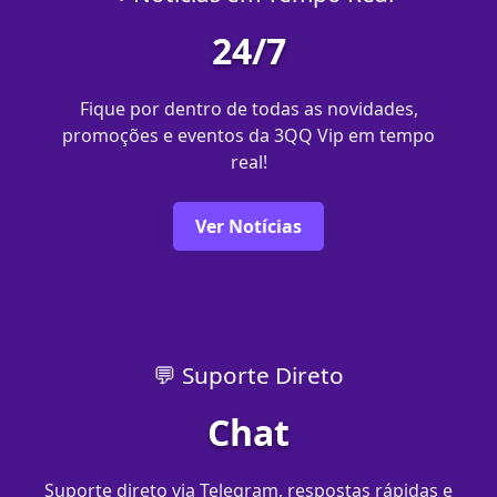
24/7
Fique por dentro de todas as novidades,
promoções e eventos da 3QQ Vip em tempo
real!
Ver Notícias
💬 Suporte Direto
Chat
Suporte direto via Telegram, respostas rápidas e