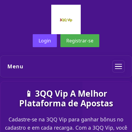
Login
Registrar-se
Menu
📱 3QQ Vip A Melhor
Plataforma de Apostas
Cadastre-se na 3QQ Vip para ganhar bônus no
cadastro e em cada recarga. Com a 3QQ Vip, você