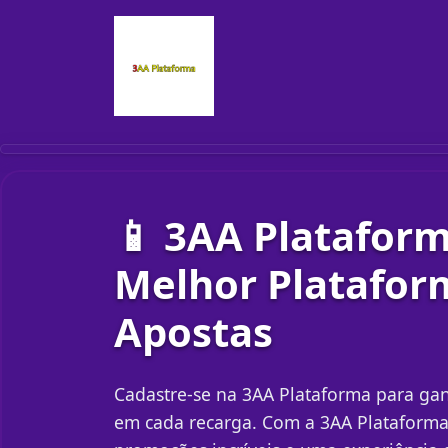
📱 3AA Platafor
Melhor Platafor
Apostas
Cadastre-se na 3AA Plataforma para ga
em cada recarga. Com a 3AA Plataforma