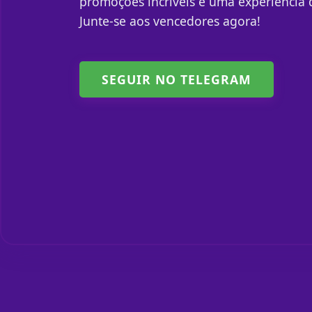
promoções incríveis e uma experiência d
Junte-se aos vencedores agora!
SEGUIR NO TELEGRAM