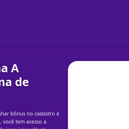
ma A
ma de
nhar bônus no cadastro e
, você tem acesso a