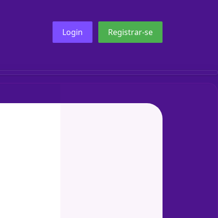
Login
Registrar-se