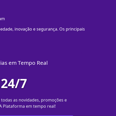
ram
dade, inovação e segurança. Os principais
cias em Tempo Real
24/7
e todas as novidades, promoções e
A Plataforma em tempo real!