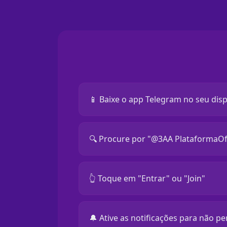
📱 Baixe o app Telegram no seu disp
🔍 Procure por "@3AA PlataformaOfi
👆 Toque em "Entrar" ou "Join"
🔔 Ative as notificações para não p