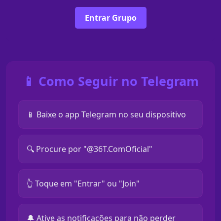
Entrar Grupo
📱 Como Seguir no Telegram
📱 Baixe o app Telegram no seu dispositivo
🔍 Procure por "@36T.ComOficial"
👆 Toque em "Entrar" ou "Join"
🔔 Ative as notificações para não perder