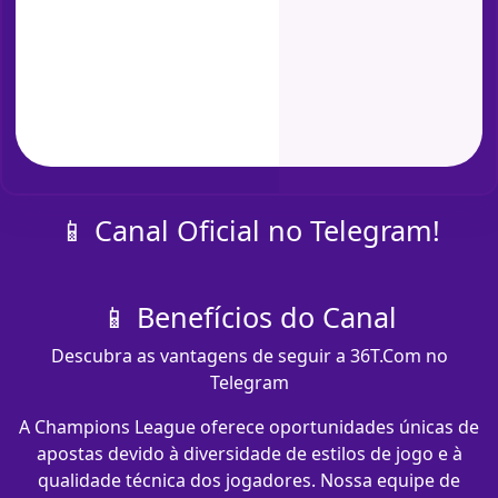
📱 Canal Oficial no Telegram!
📱 Benefícios do Canal
Descubra as vantagens de seguir a 36T.Com no
Telegram
A Champions League oferece oportunidades únicas de
apostas devido à diversidade de estilos de jogo e à
qualidade técnica dos jogadores. Nossa equipe de