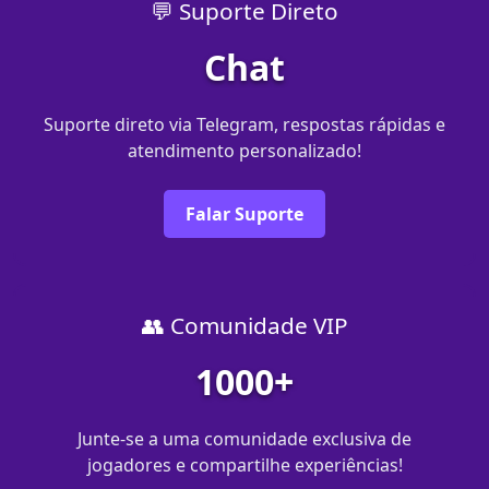
💬 Suporte Direto
Chat
Suporte direto via Telegram, respostas rápidas e
atendimento personalizado!
Falar Suporte
👥 Comunidade VIP
1000+
Junte-se a uma comunidade exclusiva de
jogadores e compartilhe experiências!