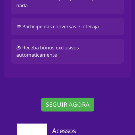
nada
💬 Participe das conversas e interaja
🎁 Receba bônus exclusivos
automaticamente
SEGUIR AGORA
Acessos