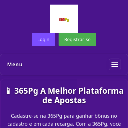
Login
Registrar-se
Menu
📱 365Pg A Melhor Plataforma
de Apostas
Cadastre-se na 365Pg para ganhar bônus no
cadastro e em cada recarga. Com a 365Pg, você