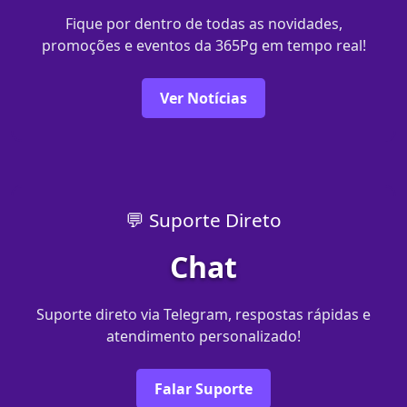
Fique por dentro de todas as novidades,
promoções e eventos da 365Pg em tempo real!
Ver Notícias
💬 Suporte Direto
Chat
Suporte direto via Telegram, respostas rápidas e
atendimento personalizado!
Falar Suporte