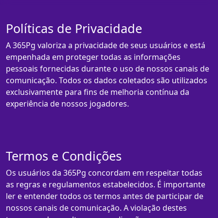
Políticas de Privacidade
A 365Pg valoriza a privacidade de seus usuários e está
empenhada em proteger todas as informações
pessoais fornecidas durante o uso de nossos canais de
comunicação. Todos os dados coletados são utilizados
exclusivamente para fins de melhoria contínua da
experiência de nossos jogadores.
Termos e Condições
Os usuários da 365Pg concordam em respeitar todas
as regras e regulamentos estabelecidos. É importante
ler e entender todos os termos antes de participar de
nossos canais de comunicação. A violação destes