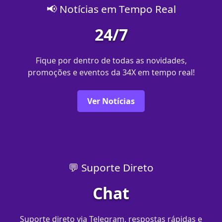
📢 Notícias em Tempo Real
24/7
Fique por dentro de todas as novidades,
promoções e eventos da 34X em tempo real!
Ver Notícias
💬 Suporte Direto
Chat
Suporte direto via Telegram, respostas rápidas e