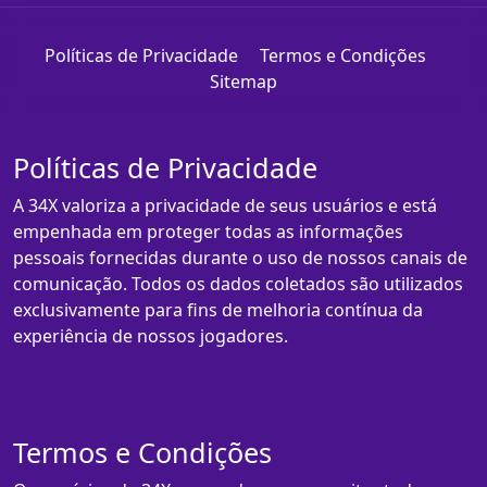
Políticas de Privacidade
Termos e Condições
Sitemap
Políticas de Privacidade
A 34X valoriza a privacidade de seus usuários e está
empenhada em proteger todas as informações
pessoais fornecidas durante o uso de nossos canais de
comunicação. Todos os dados coletados são utilizados
exclusivamente para fins de melhoria contínua da
experiência de nossos jogadores.
Termos e Condições