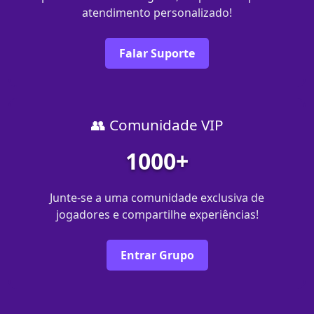
atendimento personalizado!
Falar Suporte
👥 Comunidade VIP
1000+
Junte-se a uma comunidade exclusiva de
jogadores e compartilhe experiências!
Entrar Grupo