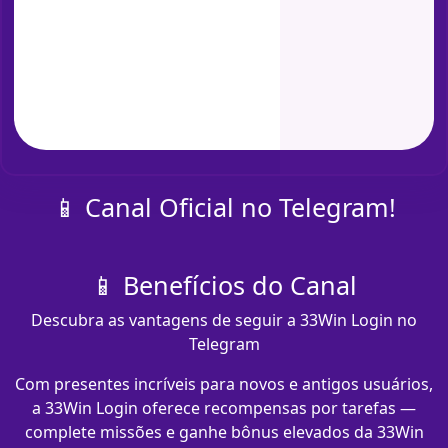
📱 Canal Oficial no Telegram!
📱 Benefícios do Canal
Descubra as vantagens de seguir a 33Win Login no
Telegram
Com presentes incríveis para novos e antigos usuários,
a 33Win Login oferece recompensas por tarefas —
complete missões e ganhe bônus elevados da 33Win