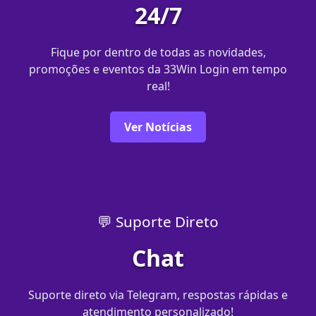
24/7
Fique por dentro de todas as novidades,
promoções e eventos da 33Win Login em tempo
real!
Ver Notícias
💬 Suporte Direto
Chat
Suporte direto via Telegram, respostas rápidas e
atendimento personalizado!