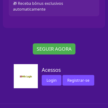
🎁 Receba bônus exclusivos
automaticamente
SEGUIR AGORA
Acessos
Login
Registrar-se