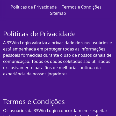
Políticas de Privacidade
Termos e Condições
Sitemap
Políticas de Privacidade
A 33Win Login valoriza a privacidade de seus usuários e
está empenhada em proteger todas as informações
pessoais fornecidas durante o uso de nossos canais de
comunicação. Todos os dados coletados são utilizados
exclusivamente para fins de melhoria contínua da
experiência de nossos jogadores.
Termos e Condições
Os usuários da 33Win Login concordam em respeitar