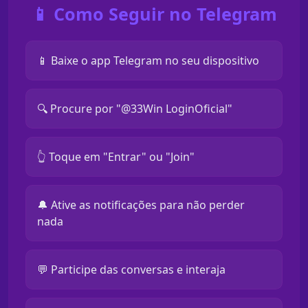
📱 Como Seguir no Telegram
📱 Baixe o app Telegram no seu dispositivo
🔍 Procure por "@33Win LoginOficial"
👆 Toque em "Entrar" ou "Join"
🔔 Ative as notificações para não perder
nada
💬 Participe das conversas e interaja