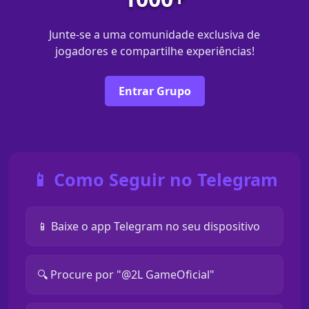
Junte-se a uma comunidade exclusiva de
jogadores e compartilhe experiências!
Entrar Grupo
📱 Como Seguir no Telegram
📱 Baixe o app Telegram no seu dispositivo
🔍 Procure por "@2L GameOficial"