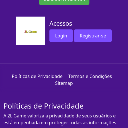
Acessos
Login
Registrar-se
Políticas de Privacidade
Termos e Condições
Sitemap
Políticas de Privacidade
A 2L Game valoriza a privacidade de seus usuários e
está empenhada em proteger todas as informações