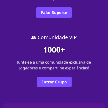
Falar Suporte
👥 Comunidade VIP
1000+
Junte-se a uma comunidade exclusiva de
jogadores e compartilhe experiências!
Entrar Grupo