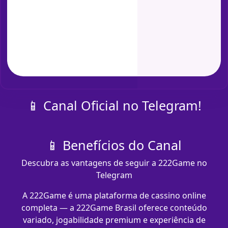
📱 Canal Oficial no Telegram!
📱 Benefícios do Canal
Descubra as vantagens de seguir a 222Game no
Telegram
A 222Game é uma plataforma de cassino online
completa — a 222Game Brasil oferece conteúdo
variado, jogabilidade premium e experiência de