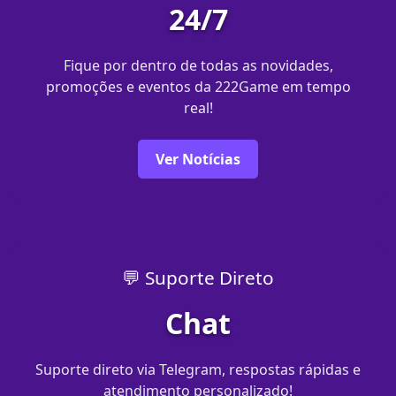
24/7
Fique por dentro de todas as novidades,
promoções e eventos da 222Game em tempo
real!
Ver Notícias
💬 Suporte Direto
Chat
Suporte direto via Telegram, respostas rápidas e
atendimento personalizado!